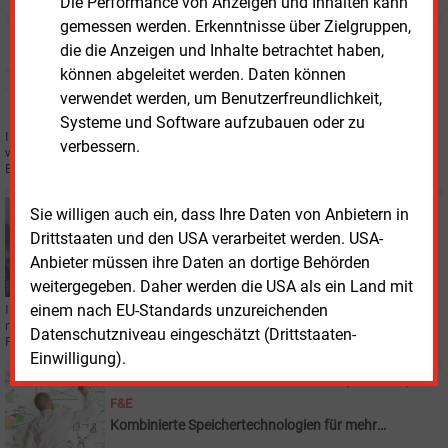
Die Performance von Anzeigen und Inhalten kann
gemessen werden. Erkenntnisse über Zielgruppen,
Dienstag, 12.03.2024, 14:08
die die Anzeigen und Inhalte betrachtet haben,
WINDKRAFT
können abgeleitet werden. Daten können
Badenova-Windpark erreicht wichtigen Meilenstein
verwendet werden, um Benutzerfreundlichkeit,
Systeme und Software aufzubauen oder zu
In den Ausbau der regionalen Windkraft rund um das baden-
verbessern.
württembergische Sinsheim kommt nach einer Gemeinderatsentscheidung
Bewegung.
Mittwoch, 28.02.2024, 14:09
Sie willigen auch ein, dass Ihre Daten von Anbietern in
STROMNETZ
Drittstaaten und den USA verarbeitet werden. USA-
BDEW legt Vorschläge zur Beschleunigung von
Anbieter müssen ihre Daten an dortige Behörden
Netzanschlüssen vor
weitergegeben. Daher werden die USA als ein Land mit
einem nach EU-Standards unzureichenden
Immer mehr Erneuerbare-Energien-Anlagen, Speicher und Wärmepumpen
müssen ans Stromnetz angeschlossen werden. Dafür gibt es jetzt eine
Datenschutzniveau eingeschätzt (Drittstaaten-
Fokus-Agenda des Bundeswirtschaftsministeriums.
Einwilligung).
Mittwoch, 28.02.2024, 13:59
F&E
Kombinierte Speichertechnologien für mehr
Flexibilität