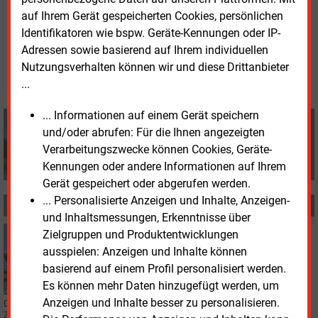
auf Ihrem Gerät gespeicherten Cookies, persönlichen
Donnerstag, 22.02.2024, 16:55 Uhr
Identifikatoren wie bspw. Geräte-Kennungen oder IP-
Tom Weing�rtner
Adressen sowie basierend auf Ihrem individuellen
© 2026 Energie & Management GmbH
Nutzungsverhalten können wir und diese Drittanbieter
...
... Informationen auf einem Gerät speichern
Tom Weingärtner
und/oder abrufen: Für die Ihnen angezeigten
+49 (0) 8152 9311 0
Verarbeitungszwecke können Cookies, Geräte-
info@energie-und-management.de
Kennungen oder andere Informationen auf Ihrem
Gerät gespeichert oder abgerufen werden.
... Personalisierte Anzeigen und Inhalte, Anzeigen-
MEHR ZUM THEMA
und Inhaltsmessungen, Erkenntnisse über
Zielgruppen und Produktentwicklungen
Mittwoch, 13.03.2024, 14:02
PHOTOVOLTAIK
ausspielen: Anzeigen und Inhalte können
Boom bei Balkonkraftwerken und Speichern
basierend auf einem Profil personalisiert werden.
Es können mehr Daten hinzugefügt werden, um
Anzeigen und Inhalte besser zu personalisieren.
Der Zubau von Photovoltaikleistung hat sich 2023 fast verdoppelt. Auch die
Zahl der zu Hause installierten Batteriespeicher ist rasant gestiegen.