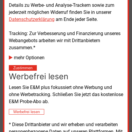
Auch das Beratungsunternehmen Wood Mackenzie
Details zu Werbe- und Analyse-Trackern sowie zum
in London sieht die EU nicht auf dem Weg, ihre
jederzeit möglichen Widerruf finden Sie in unserer
Klimaziele zu erreichen. Beim gegenwärtigen Tempo
Datenschutzerklärung
am Ende jeder Seite.
der Energiewende erwartet Mackenzie 2050 noch im
Jahr 2050 CO2-Emissionen von 684
Millionen
Tracking: Zur Verbesserung und Finanzierung unseres
Tonnen. Klimaneutral werde die EU voraussichtlich
Webangebots arbeiten wir mit Drittanbietern
erst weit in den 60er Jahren dieses Jahrhunderts.
zusammen.*
mehr Optionen
Die Bedeutung der erneuerbaren Energien wachse
zwar ebenso stetig wie der Grad der Elektrifizierung.
Zustimmen
In neue Technologien wie Wasserstoff, CCS und CCU
Werbefrei lesen
werde jedoch zu wenig investiert. Die EU bleibe mit
Lesen Sie E&M plus fokussiert ohne Werbung und
ihrem Klimapakt an der Spitze der globalen
ohne Werbetracking. Schließen Sie jetzt das kostenlose
Energiewende. Versorgungssicherheit und
E&M Probe-Abo ab.
wirtschaftliche Stabilität seien jedoch auf der
politischen Tagesordnung weiter nach vorne gerückt.
Werbefrei lesen
Das Erreichen der Klimaziele habe deswegen weniger
Priorität.
* Diese Drittanbieter und wir erheben und verarbeiten
personenbezogene Daten auf unseren Plattformen. Mit