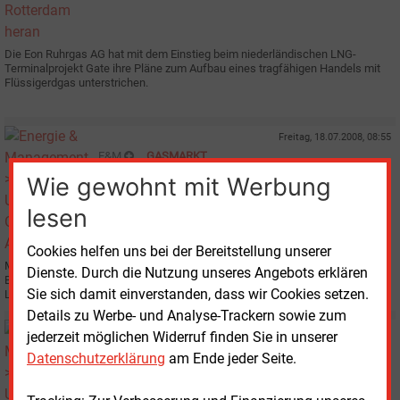
Die Eon Ruhrgas AG hat mit dem Einstieg beim niederländischen LNG-
Terminalprojekt Gate ihre Pläne zum Aufbau eines tragfähigen Handels mit
Flüssigerdgas unterstrichen.
Freitag, 18.07.2008, 08:55
E&M
GASMARKT
Umschwärmter Gaslieferant Algerien
Wie gewohnt mit Werbung
lesen
Cookies helfen uns bei der Bereitstellung unserer
Mögliche Gaslieferungen aus Algerien waren Thema des zweitägigen
Dienste. Durch die Nutzung unseres Angebots erklären
Besuches von Bundeskanzlerin Angela Merkel in dem nordafrikanischen
Sie sich damit einverstanden, dass wir Cookies setzen.
Land am 16. und 17. Juli.
Details zu Werbe- und Analyse-Trackern sowie zum
Dienstag, 1.07.2008, 11:07
jederzeit möglichen Widerruf finden Sie in unserer
E&M
UNTERNEHMEN
Datenschutzerklärung
am Ende jeder Seite.
Spanisches Geld für Iren in Algerien