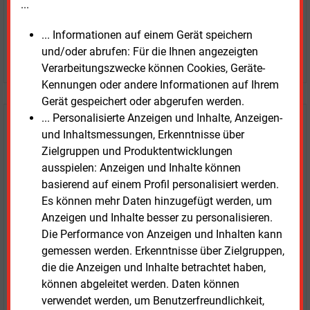
...
... Informationen auf einem Gerät speichern
und/oder abrufen: Für die Ihnen angezeigten
JETZT ARTIKEL KAUFEN
Verarbeitungszwecke können Cookies, Geräte-
Kennungen oder andere Informationen auf Ihrem
Gerät gespeichert oder abgerufen werden.
... Personalisierte Anzeigen und Inhalte, Anzeigen-
E&M
Testen Sie
kostenlos und
und Inhaltsmessungen, Erkenntnisse über
unverbindlich
Zielgruppen und Produktentwicklungen
ausspielen: Anzeigen und Inhalte können
Zwei Wochen kostenfreier Zugang
basierend auf einem Profil personalisiert werden.
Zugang auf stündlich aktualisierte Nachrichten mit
Es können mehr Daten hinzugefügt werden, um
Prognose- und Marktdaten
Anzeigen und Inhalte besser zu personalisieren.
+ einmal täglich E&M daily
Die Performance von Anzeigen und Inhalten kann
+ zwei Ausgaben der Zeitung E&M
gemessen werden. Erkenntnisse über Zielgruppen,
ohne automatische Verlängerung
die die Anzeigen und Inhalte betrachtet haben,
können abgeleitet werden. Daten können
JETZT KOSTENLOS TESTEN
verwendet werden, um Benutzerfreundlichkeit,