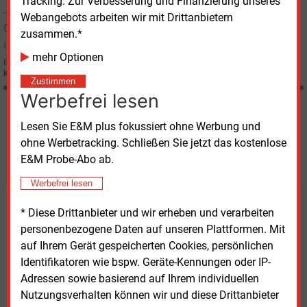
Tracking: Zur Verbesserung und Finanzierung unseres
Webangebots arbeiten wir mit Drittanbietern
zusammen.*
mehr Optionen
Iberdrola, der spanische Energiekonzern, fungiert als Geldgeber für ein
kleineres irisches Öl-und Gasunternehmen.
Zustimmen
Werbefrei lesen
Möchten Sie diese und
Lesen Sie E&M plus fokussiert ohne Werbung und
ohne Werbetracking. Schließen Sie jetzt das kostenlose
weitere Nachrichten lesen?
E&M Probe-Abo ab.
Werbefrei lesen
Kaufen Sie den Artikel
* Diese Drittanbieter und wir erheben und verarbeiten
personenbezogene Daten auf unseren Plattformen. Mit
erhalten Sie sofort diesen redaktionellen Beitrag für
auf Ihrem Gerät gespeicherten Cookies, persönlichen
nur €
2.98
Identifikatoren wie bspw. Geräte-Kennungen oder IP-
Adressen sowie basierend auf Ihrem individuellen
Nutzungsverhalten können wir und diese Drittanbieter