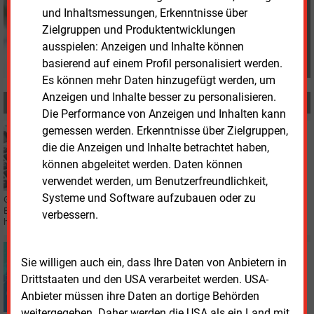
G.Drewnitzky@energie-
und Inhaltsmessungen, Erkenntnisse über
und-management.de
Zielgruppen und Produktentwicklungen
ausspielen: Anzeigen und Inhalte können
basierend auf einem Profil personalisiert werden.
Es können mehr Daten hinzugefügt werden, um
Anzeigen und Inhalte besser zu personalisieren.
MEHR ZUM THEMA
Die Performance von Anzeigen und Inhalten kann
gemessen werden. Erkenntnisse über Zielgruppen,
Mittwoch, 27.04.2022, 10:48
WIRTSCHAFT
die die Anzeigen und Inhalte betrachtet haben,
Uniper rutscht im ersten Quartal in die Verlustzone
können abgeleitet werden. Daten können
verwendet werden, um Benutzerfreundlichkeit,
Systeme und Software aufzubauen oder zu
Gewinnwarnung bei Uniper: Die Fortum-Tochter geht davon aus, dass die
Ergebnisse für die ersten drei Monate des Geschäftsjahres 2022 deutlich
verbessern.
hinter der Markterwartung zurückbleiben.
Dienstag, 12.04.2022, 16:39
Sie willigen auch ein, dass Ihre Daten von Anbietern in
WASSERSTOFF
Drittstaaten und den USA verarbeitet werden. USA-
Uniper nimmt in Großbritannien blauen Wasserstoff
Anbieter müssen ihre Daten an dortige Behörden
ins Visier
weitergegeben. Daher werden die USA als ein Land mit