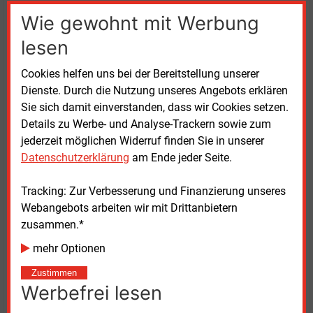
1,1
Mrd. Euro für das Geschäftsjahr 2022 fest.
Wie gewohnt mit Werbung
Der Konzernfehlbetrag von rund 3,1
Mrd. Euro ist im
lesen
Wesentlichen auch darauf zurückzuführen, dass der
Cookies helfen uns bei der Bereitstellung unserer
Versorger das Darlehen für die vom russischen
Dienste. Durch die Nutzung unseres Angebots erklären
Gazprom-Konzern mitfinanzierte Nord-Stream-2-
Sie sich damit einverstanden, dass wir Cookies setzen.
Pipeline vollständig abschreiben muss. Auch die
Details zu Werbe- und Analyse-Trackern sowie zum
intensivere Nutzung der Gasspeicher verursacht
jederzeit möglichen Widerruf finden Sie in unserer
Kosten.
Datenschutzerklärung
am Ende jeder Seite.
Uniper-Finanzvorständin Tiina Tuomela erklärte zu
Tracking: Zur Verbesserung und Finanzierung unseres
den Zahlen: "Der Hauptgrund für das negative
Webangebots arbeiten wir mit Drittanbietern
Ergebnis im ersten Quartal ist eine
zusammen.*
Ergebnisverschiebung in spätere Quartale des Jahres
2022, die aus unserem Gas-Midstream-Geschäft
mehr Optionen
kommt. Wir haben diese Ergebnisverschiebung
Zustimmen
bewusst vorgenommen, um Marktchancen zu nutzen
Werbefrei lesen
und zusätzlichen Wert zu schaffen. Gleichzeitig
stärken wir damit die Versorgungssicherheit in