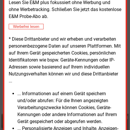
Lesen Sie E&M plus fokussiert ohne Werbung und
Deutschland, da wir weniger Gas aus unseren
ohne Werbetracking. Schließen Sie jetzt das kostenlose
Speichern entnommen haben."
E&M Probe-Abo ab.
Vor dem Hintergrund, dass es sich um eine
Werbefrei lesen
Ergebnisverschiebung und nicht um einen Ausfall
* Diese Drittanbieter und wir erheben und verarbeiten
handele und auf Basis der Annahmen über den
personenbezogene Daten auf unseren Plattformen. Mit
weiteren Geschäftsverlauf könne man die
auf Ihrem Gerät gespeicherten Cookies, persönlichen
Ergebnisprognose für das laufende Geschäftsjahr
Identifikatoren wie bspw. Geräte-Kennungen oder IP-
aber bestätigen, erklärte die Finanzvorständin.
Adressen sowie basierend auf Ihrem individuellen
Nutzungsverhalten können wir und diese Drittanbieter
Dienstag, 3.05.2022, 15:25 Uhr
...
G�nter Drewnitzky
... Informationen auf einem Gerät speichern
© 2026 Energie & Management GmbH
und/oder abrufen: Für die Ihnen angezeigten
Verarbeitungszwecke können Cookies, Geräte-
Kennungen oder andere Informationen auf Ihrem
Günter Drewnitzky
Gerät gespeichert oder abgerufen werden.
+49 (0) 8152 9311 15
... Personalisierte Anzeigen und Inhalte, Anzeigen-