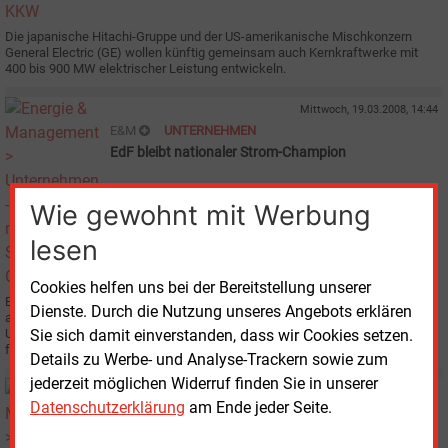
Die japanische Hitachi-Gruppe und der US-amerikanische Mischkonzern
General Electric (GE) wollen künftig gemeinsam auch Kernkraftwerke mit
400 bis 900 MW elektrischer Leistung entwickeln.
Mittwoch, 19.03.2008, 14:44
E&M
UNTERNEHMEN
EdF bleibt nationaler Strom-Champion
Wie gewohnt mit Werbung
lesen
Cookies helfen uns bei der Bereitstellung unserer
Electricité de France - "Frankreichs Strom", schon der Name sagt eigentlich
Dienste. Durch die Nutzung unseres Angebots erklären
alles. Das 1946 gegründete und bis November 2004 komplett staatliche
Unternehmen gehört für die Franzosen zu ihrem Leben wie das täglich
Sie sich damit einverstanden, dass wir Cookies setzen.
frische Baguette.
Details zu Werbe- und Analyse-Trackern sowie zum
jederzeit möglichen Widerruf finden Sie in unserer
Donnerstag, 24.01.2008, 17:10
Datenschutzerklärung
am Ende jeder Seite.
E&M
KRAFTWERKE
EdF baut Kraftwerkspark aus