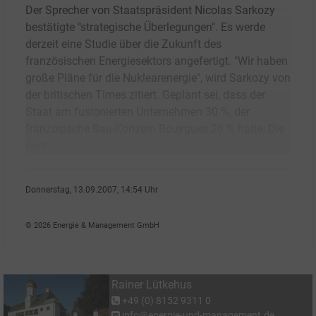
Der Sprecher von Staatspräsident Nicolas Sarkozy
bestätigte "strategische Überlegungen". Es werde
derzeit eine Studie über die Zukunft des
französischen Energiesektors angefertigt. "Wir haben
große Pläne für die Nuklearenergie", wird Sarkozy von
der britischen Times zitiert. Geplant sei, dass der
Staat am fusionierten Unternehmen 30 %, der
französische Bau-Konzern Bouygues 26 % halte. Die
restl
Donnerstag, 13.09.2007, 14:54 Uhr
Rainer L�tkehus
© 2026 Energie & Management GmbH
Rainer Lütkehus
+49 (0) 8152 9311 0
info@energie-und-management.de