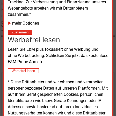
Tracking: Zur Verbesserung und Finanzierung unseres
Webangebots arbeiten wir mit Drittanbietern
zusammen.*
Die Pariser Electricité de France (EdF) plant in Frankreich den Bau von
mehr Optionen
Wärmekraftwerken mit einer gesamten Leistung von 6 000 MW zur Deckung
von Stromspitzen.
Zustimmen
Werbefrei lesen
Möchten Sie diese und
Lesen Sie E&M plus fokussiert ohne Werbung und
ohne Werbetracking. Schließen Sie jetzt das kostenlose
weitere Nachrichten lesen?
E&M Probe-Abo ab.
Werbefrei lesen
Kaufen Sie den Artikel
* Diese Drittanbieter und wir erheben und verarbeiten
personenbezogene Daten auf unseren Plattformen. Mit
erhalten Sie sofort diesen redaktionellen Beitrag für
auf Ihrem Gerät gespeicherten Cookies, persönlichen
nur €
2.98
Identifikatoren wie bspw. Geräte-Kennungen oder IP-
Adressen sowie basierend auf Ihrem individuellen
Nutzungsverhalten können wir und diese Drittanbieter