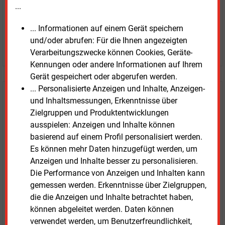
...
... Informationen auf einem Gerät speichern
und/oder abrufen: Für die Ihnen angezeigten
JETZT ARTIKEL KAUFEN
Verarbeitungszwecke können Cookies, Geräte-
Kennungen oder andere Informationen auf Ihrem
Gerät gespeichert oder abgerufen werden.
... Personalisierte Anzeigen und Inhalte, Anzeigen-
E&M
Testen Sie
kostenlos und
und Inhaltsmessungen, Erkenntnisse über
unverbindlich
Zielgruppen und Produktentwicklungen
ausspielen: Anzeigen und Inhalte können
Zwei Wochen kostenfreier Zugang
basierend auf einem Profil personalisiert werden.
Zugang auf stündlich aktualisierte Nachrichten mit
Es können mehr Daten hinzugefügt werden, um
Prognose- und Marktdaten
Anzeigen und Inhalte besser zu personalisieren.
+ einmal täglich E&M daily
Die Performance von Anzeigen und Inhalten kann
+ zwei Ausgaben der Zeitung E&M
gemessen werden. Erkenntnisse über Zielgruppen,
ohne automatische Verlängerung
die die Anzeigen und Inhalte betrachtet haben,
können abgeleitet werden. Daten können
JETZT KOSTENLOS TESTEN
verwendet werden, um Benutzerfreundlichkeit,