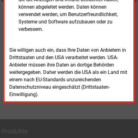
können abgeleitet werden. Daten können
verwendet werden, um Benutzerfreundlichkeit,
Haben Sie Interesse an Content oder
Systeme und Software aufzubauen oder zu
Mehrfachzugängen für Ihr Unternehmen?
verbessern.
Sprechen Sie uns an, wenn Sie Fragen zur Nutzung von
E&M-Inhalten oder den verschiedenen Abonnement-
Sie willigen auch ein, dass Ihre Daten von Anbietern in
Paketen haben.
Drittstaaten und den USA verarbeitet werden. USA-
Das E&M-Vertriebsteam freut sich unter Tel. 08152 / 93
Anbieter müssen ihre Daten an dortige Behörden
11-77 oder unter
vertrieb@energie-und-management.de
weitergegeben. Daher werden die USA als ein Land mit
über Ihre Anfrage.
einem nach EU-Standards unzureichenden
Datenschutzniveau eingeschätzt (Drittstaaten-
Einwilligung).
WEITERE INFORMATIONEN
Produkte