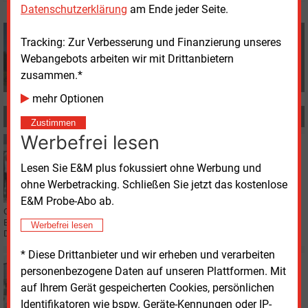
Datenschutzerklärung
am Ende jeder Seite.
Manfred Fischer
Tracking: Zur Verbesserung und Finanzierung unseres
+49 (0) 8152 9311 0
Webangebots arbeiten wir mit Drittanbietern
info@energie-und-management.de
zusammen.*
mehr Optionen
MEHR ZUM THEMA
Zustimmen
Werbefrei lesen
Freitag, 10.10.2025, 16:34
BETEILIGUNG
Lesen Sie E&M plus fokussiert ohne Werbung und
Die MVV Energie AG bleibt noch länger Partner in
ohne Werbetracking. Schließen Sie jetzt das kostenlose
Offenbach
E&M Probe-Abo ab.
Offenbachs Energieversorgung bleibt weiter das gemeinsame
Betätigungsfeld der Stadtwerke Offenbach Holding und der MVV Energie AG.
Werbefrei lesen
Die Partner verlängern ihre Kooperation.
* Diese Drittanbieter und wir erheben und verarbeiten
Mittwoch, 1.10.2025, 12:01
personenbezogene Daten auf unseren Plattformen. Mit
PERSONALIE
auf Ihrem Gerät gespeicherten Cookies, persönlichen
EVO bekommt Technikvorständin
Identifikatoren wie bspw. Geräte-Kennungen oder IP-