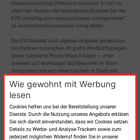
Energieversorgung Offenbach erworben. Er hat vor
allem den Ausbau der erneuerbaren Energien bei der
EVO tatkräftig und vorausschauend vorangetrieben“,
so Aufsichtsratsvorsitzender Georg Müller.
Die EVO betreibt nach eigenen Angaben gemeinsam
mit Partnern inzwischen 45 große Windkraftanlagen
sowie zahlreiche Photovoltaik-Anlagen – unter
anderem auf ehemaligen Mülldeponien im Main-
Kinzig-Kreis und auf vielen Dächern in Stadt und
Kreis Offenbach. Auch der Ausbau der Fernwärme
Wie gewohnt mit Werbung
und deren schrittweise „Vergrünung“ nehmen dem
lesen
Vernehmen nach konkrete Züge an.
Cookies helfen uns bei der Bereitstellung unserer
Donnerstag, 27.02.2025, 09:06 Uhr
Dienste. Durch die Nutzung unseres Angebots erklären
Manfred Fischer
Sie sich damit einverstanden, dass wir Cookies setzen.
Details zu Werbe- und Analyse-Trackern sowie zum
© 2026 Energie & Management GmbH
jederzeit möglichen Widerruf finden Sie in unserer