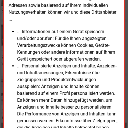
Adressen sowie basierend auf Ihrem individuellen
Catharina Friedrich wird Technikvorständin der Energieversorgung
Nutzungsverhalten können wir und diese Drittanbieter
Offenbach. Sie folgt auf Günther Weiß.
...
Freitag, 2.05.2025, 11:16
... Informationen auf einem Gerät speichern
PERSONALIE
Wien Energie: Einer der Chefs wiederbestellt
und/oder abrufen: Für die Ihnen angezeigten
Verarbeitungszwecke können Cookies, Geräte-
Kennungen oder andere Informationen auf Ihrem
Der technische Geschäftsführer des Kommunalversorgers Wien
Gerät gespeichert oder abgerufen werden.
Energie, Karl Gruber, tritt mit März 2026 seine dritte Funktionsperiode an. Er
verantwortet nach wie vor mehr als Technik.
... Personalisierte Anzeigen und Inhalte, Anzeigen-
und Inhaltsmessungen, Erkenntnisse über
Zielgruppen und Produktentwicklungen
Mittwoch, 26.02.2025, 17:15
BILANZ
ausspielen: Anzeigen und Inhalte können
EVO steigert Jahresüberschuss
basierend auf einem Profil personalisiert werden.
Es können mehr Daten hinzugefügt werden, um
Anzeigen und Inhalte besser zu personalisieren.
Die Energieversorgung Offenbach schließt das Geschäftsjahr 2024 mit
einem Überschuss von 27 Millionen Euro ab. Die Dividende fällt schmäler
Die Performance von Anzeigen und Inhalten kann
aus als im Vorjahr.
gemessen werden. Erkenntnisse über Zielgruppen,
Teilen:
die die Anzeigen und Inhalte betrachtet haben,