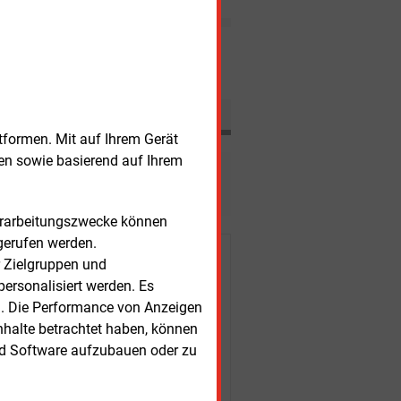
Kilometer östlich der
niederbayerischen Stadt
Passau, bauen.
Nachrichten
tformen. Mit auf Ihrem Gerät
sen sowie basierend auf Ihrem
esen?
Verarbeitungszwecke können
gerufen werden.
r Kunden
r Zielgruppen und
ersonalisiert werden. Es
n. Die Performance von Anzeigen
nhalte betrachtet haben, können
nd Software aufzubauen oder zu