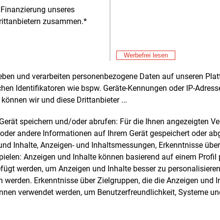
n kaum vorst
 Finanzierung unseres
rittanbietern zusammen.*
Alle 
Werbefrei lesen
rheben und verarbeiten personenbezogene Daten auf unseren Plat
chen Identifikatoren wie bspw. Geräte-Kennungen oder IP-Adres
e und weitere Nachrichten l
können wir und diese Drittanbieter ...
m Gerät speichern und/oder abrufen: Für die Ihnen angezeigten 
oder andere Informationen auf Ihrem Gerät gespeichert oder ab
E&M
sten Sie
kostenlos
Login fü
n und Inhalte, Anzeigen- und Inhaltsmessungen, Erkenntnisse übe
elen: Anzeigen und Inhalte können basierend auf einem Profil p
d unverbindlich
ügt werden, um Anzeigen und Inhalte besser zu personalisiere
werden. Erkenntnisse über Zielgruppen, die die Anzeigen und I
Zwei Wochen kostenfreier Zugang
önnen verwendet werden, um Benutzerfreundlichkeit, Systeme u
Zugang auf stündlich aktualisierte
Nachrichten mit Prognose- und
Marktdaten