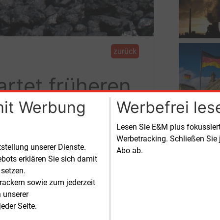
zurück
rtet früheren
mit Werbung
Werbefrei les
utschland
Lesen Sie E&M plus fokussie
Werbetracking. Schließen Sie 
aus der Kohle aussteigt. 2038 sei zwar
tstellung unserer Dienste.
Abo ab.
el, sagte Frans Timmermans.
bots erklären Sie sich damit
 setzen.
rackern sowie zum jederzeit
n unserer
eder Seite.