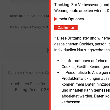
Hilfen geplant. Klar sei aber auch, dass
Jahre
Tracking: Zur Verbesserung und
Webangebots arbeiten wir mit D
Dienstag, 7.07.2020, 10:11 Uhr
mehr Optionen
dpa
© 2026 Energie & Management GmbH
Zustimmen
* Diese Drittanbieter und wir e
gespeicherten Cookies, persönli
Möchten Sie dies
individuellen Nutzungsverhalten 
... Informationen auf eine
Cookies, Geräte-Kennungen 
Kaufen Sie den Artikel
Te
... Personalisierte Anzeige
Produktentwicklungen ausspi
un
erhalten Sie sofort diesen redaktionellen
können mehr Daten hinzugef
Beitrag für nur €
2.98
und Inhalten kann gemessen 
abgeleitet werden. Daten k
verbessern.