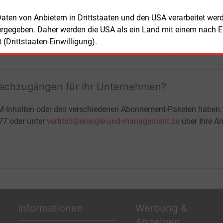
+ einmal täglich E&M daily
 Daten von Anbietern in Drittstaaten und den USA verarbeitet we
+ zwei Ausgaben der Zeitung E&M
ergegeben. Daher werden die USA als ein Land mit einem nach 
ohne automatische Verlängerung
JETZT KOSTENLOS TESTEN
LOGIN
(Drittstaaten-Einwilligung).
fachzugängen für Ihr Unternehmen?
M-Inhalten oder den verschiedenen Abonnement-Paketen haben.
-77 oder unter
vertrieb@energie-und-management.de
über Ihre An
Informationen
Werbung &
Anzeigen