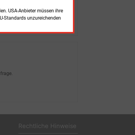
rden. USA-Anbieter müssen ihre
EU-Standards unzureichenden
frage.
Rechtliche Hinweise