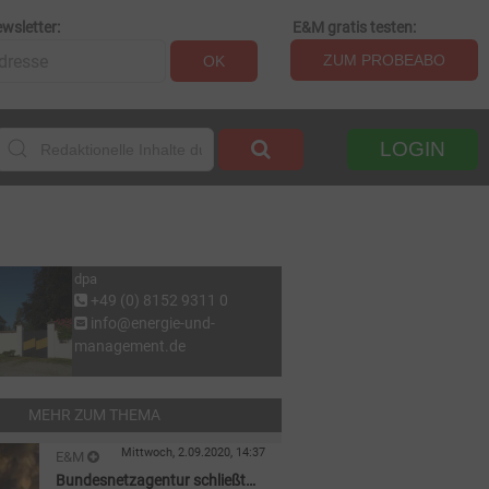
wsletter:
E&M gratis testen:
ZUM PROBEABO
OK
LOGIN
dpa
+49 (0) 8152 9311 0
info@energie-und-
management.de
MEHR ZUM THEMA
Mittwoch, 2.09.2020, 14:37
E&M
Bundesnetzagentur schließt
KOHLEKRAFTWERKE