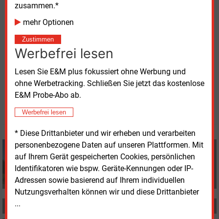
zusammen.*
Die Studie, die das Beratungsunternehmen Neon
mehr Optionen
Neue Energieökonomik erstellte, steht im Internet als
Download bereit:
Erzeugernetzentgelte Offshore
Zustimmen
Werbefrei lesen
Wind
.
Lesen Sie E&M plus fokussiert ohne Werbung und
Mittwoch, 3.06.2026, 16:50 Uhr
ohne Werbetracking. Schließen Sie jetzt das kostenlose
Manfred Fischer
E&M Probe-Abo ab.
© 2026 Energie & Management GmbH
Werbefrei lesen
* Diese Drittanbieter und wir erheben und verarbeiten
personenbezogene Daten auf unseren Plattformen. Mit
Manfred Fischer
auf Ihrem Gerät gespeicherten Cookies, persönlichen
+49 (0) 8152 9311 0
Identifikatoren wie bspw. Geräte-Kennungen oder IP-
info@energie-und-management.de
Adressen sowie basierend auf Ihrem individuellen
Nutzungsverhalten können wir und diese Drittanbieter
...
MEHR ZUM THEMA