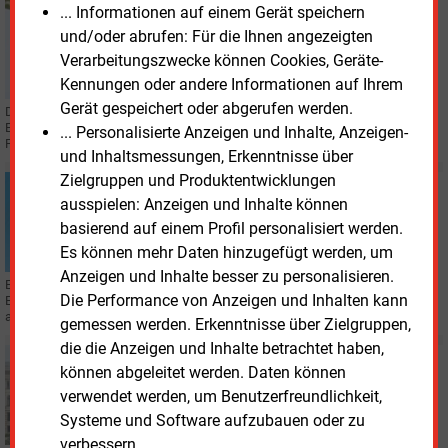
... Informationen auf einem Gerät speichern
Freitag, 17.07.2026, 15:53
E&M
REGULIERUNG
und/oder abrufen: Für die Ihnen angezeigten
Wissenschaftler empfehlen Änderungen bei
Verarbeitungszwecke können Cookies, Geräte-
Stromnetzentgelten
Kennungen oder andere Informationen auf Ihrem
Gerät gespeichert oder abgerufen werden.
Der Wissenschaftliche Arbeitskreis für Regulierungsfragen (WAR) hat
Empfehlungen zur künftigen Regulierung der Stromnetzentgelte (AgNes-
... Personalisierte Anzeigen und Inhalte, Anzeigen-
Prozess) durch die Bundesnetzagentur vorgelegt.
und Inhaltsmessungen, Erkenntnisse über
Zielgruppen und Produktentwicklungen
Montag, 15.06.2026, 09:20
ausspielen: Anzeigen und Inhalte können
STROMNETZ
basierend auf einem Profil personalisiert werden.
Erneuerbaren-Branche fordert Bestandsschutz bei
Netzentgelten
Es können mehr Daten hinzugefügt werden, um
Anzeigen und Inhalte besser zu personalisieren.
Ein Bündnis von Erneuerbaren-Unternehmen spricht sich gegen die
Die Performance von Anzeigen und Inhalten kann
Einführung von Einspeisenetzentgelten im Rahmen des AgNes-Prozesses
aus. Sie setzen auf Baukostenzuschüsse.
gemessen werden. Erkenntnisse über Zielgruppen,
die die Anzeigen und Inhalte betrachtet haben,
Freitag, 12.06.2026, 17:58
können abgeleitet werden. Daten können
POLITIK
verwendet werden, um Benutzerfreundlichkeit,
Bundesrat will Heizungsgesetz und Offshore-Wind
Systeme und Software aufzubauen oder zu
ändern
verbessern.