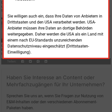
Der Bundesrat hat zum Gebäudemodernisierungsgesetz Stellung genommen
und Änderungen vorgeschlagen. Außerdem wollen die Länder mehr
Spielraum für Offshore-Windkraft.
Sie willigen auch ein, dass Ihre Daten von Anbietern in
Mittwoch, 10.06.2026, 09:42
Drittstaaten und den USA verarbeitet werden. USA-
STROMSPEICHER
Anbieter müssen ihre Daten an dortige Behörden
VKU sieht Handlungsbedarf beim Baurecht
weitergegeben. Daher werden die USA als ein Land mit
einem nach EU-Standards unzureichenden
Datenschutzniveau eingeschätzt (Drittstaaten-
Großbatteriespeicher gewinnen bei kommunalen Energieversorgern an
Bedeutung. Der VKU fordert dafür verlässliche Rahmenbedingungen für
Einwilligung).
Investitionen und Netzanschlüsse.
Teilen:
Haben Sie Interesse an Content oder
Mehrfachzugängen für Ihr Unternehmen?
Sprechen Sie uns an, wenn Sie Fragen zur Nutzung von
E&M-Inhalten oder den verschiedenen Abonnement-
Paketen haben.