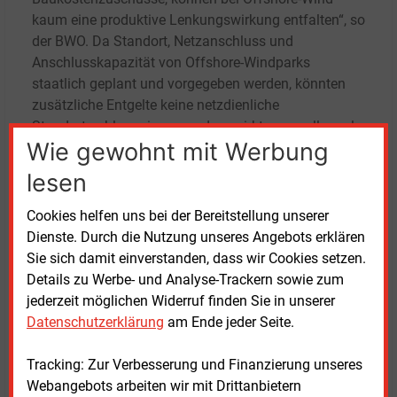
kaum eine produktive Lenkungswirkung entfalten“, so
der BWO. Da Standort, Netzanschluss und
Anschlusskapazität von Offshore-Windparks
staatlich geplant und vorgegeben werden, könnten
zusätzliche Entgelte keine netzdienliche
Standortwahl anreizen, sondern wirkten vor allem als
Wie gewohnt mit Werbung
zusätzlicher Kostenfaktor für Projekte, heißt es.
lesen
Die Studie mache zudem deutlich, dass
Erzeugernetzentgelte die Kosten der Offshore-
Cookies helfen uns bei der Bereitstellung unserer
Windenergie erhöhten und damit auch die Gebote in
Dienste. Durch die Nutzung unseres Angebots erklären
künftigen Differenzvertrags-Ausschreibungen. Da
Sie sich damit einverstanden, dass wir Cookies setzen.
solche Mehrkosten in diesem System letztlich vom
Details zu Werbe- und Analyse-Trackern sowie zum
Bund getragen werden, würden die Entgelte faktisch
jederzeit möglichen Widerruf finden Sie in unserer
zu einer indirekten Netzfinanzierung über den
Datenschutzerklärung
am Ende jeder Seite.
Bundeshaushalt führen, resümiert der BWO. „Die
erhoffte Entlastung der Verbraucher wird
Tracking: Zur Verbesserung und Finanzierung unseres
entsprechend zu einer indirekten Mehrbelastung.“
Webangebots arbeiten wir mit Drittanbietern