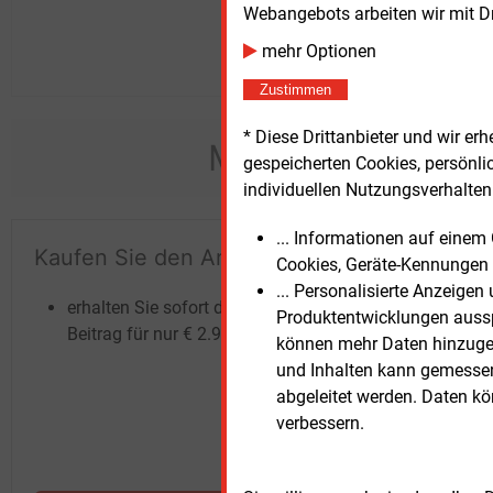
Webangebots arbeiten wir mit D
mehr Optionen
Zustimmen
* Diese Drittanbieter und wir e
Möchten Sie dies
gespeicherten Cookies, persönli
individuellen Nutzungsverhalten 
... Informationen auf eine
Kaufen Sie den Artikel
Te
Cookies, Geräte-Kennungen 
un
... Personalisierte Anzeige
erhalten Sie sofort diesen redaktionellen
Produktentwicklungen ausspi
Beitrag für nur €
2.98
können mehr Daten hinzugef
und Inhalten kann gemessen 
abgeleitet werden. Daten k
verbessern.