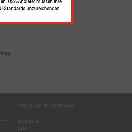
rden. USA-Anbieter müssen ihre
EU-Standards unzureichenden
frage.
Rechtliche Hinweise
Impressum
AGB