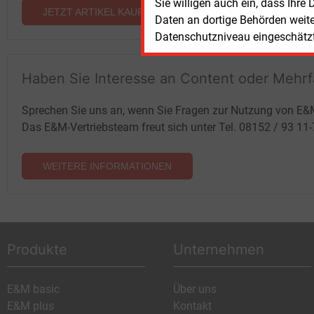
Sie willigen auch ein, dass Ihre
JETZT ARTIKEL KAUFEN
Daten an dortige Behörden weit
Datenschutzniveau eingeschätzt 
Haben Sie Interesse an Content oder Mehr
Sprechen Sie uns an, wenn Sie Fragen zur Nutzung von E&
Das E&M-Vertriebsteam freut sich unter Tel. 08152 / 93 11
WEITERE INFORMATIONEN
Produkte
Unternehmen
E&M basic
Über uns
E&M plus
Kontakt