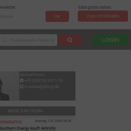
wsletter:
E&M gratis testen:
ZUM PROBEABO
OK
LOGIN
Michael Pecka
+49 (0)8152 9311-18
m.pecka@emvg.de
MEHR ZUM THEMA
Montag, 7.01.2008, 08:29
EGENERATIVE
Southern Energy kauft Airtricity