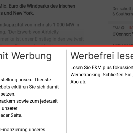
o. Euro die Windparks des irischen
Der schott
as und New York.
& Southern 
Windkraftu
rund 1,8 M
E&M
I
O'Connor: 
Wille"
Airtricity-Chef Eddie O'Connor baut 
derzeitigen
mit Werbung
Werbefrei les
er Schritt
Windkraft 
E&M
U
Lesen Sie E&M plus fokussie
Eon gründe
Werbetracking. Schließen Sie 
tstellung unserer Dienste.
Abo ab.
Ab dem 1. 
bots erklären Sie sich damit
Düsseldorf
"Eon Clima
 setzen.
Stromerzeu
rackern sowie zum jederzeit
E&M
R
kümmern.
n unserer
Vahrenholt
eder Seite.
Fritz Vahre
Windturbin
 Finanzierung unseres
wird ab 1. 