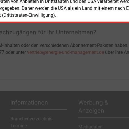
ohne automatische Verlängerung
 Daten von Anbietern in Drittstaaten und den USA verarbeitet we
JETZT KOSTENLOS TESTEN
LOGIN
ergegeben. Daher werden die USA als ein Land mit einem nach 
(Drittstaaten-Einwilligung).
fachzugängen für Ihr Unternehmen?
M-Inhalten oder den verschiedenen Abonnement-Paketen haben.
-77 oder unter
vertrieb@energie-und-management.de
über Ihre An
Informationen
Werbung &
Anzeigen
Branchenverzeichnis
Termine
Mediadaten