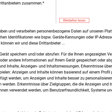
neue Führu
rittanbietern zusammen.*
Energien i
Alle 
Werbefrei lesen
rheben und verarbeiten personenbezogene Daten auf unseren Plat
e und weitere Nachrichten l
chen Identifikatoren wie bspw. Geräte-Kennungen oder IP-Adres
können wir und diese Drittanbieter ...
m Gerät speichern und/oder abrufen: Für die Ihnen angezeigten 
E&M
sten Sie
kostenlos
Login fü
oder andere Informationen auf Ihrem Gerät gespeichert oder ab
d unverbindlich
n und Inhalte, Anzeigen- und Inhaltsmessungen, Erkenntnisse übe
elen: Anzeigen und Inhalte können basierend auf einem Profil p
Zwei Wochen kostenfreier Zugang
ügt werden, um Anzeigen und Inhalte besser zu personalisiere
Zugang auf stündlich aktualisierte
werden. Erkenntnisse über Zielgruppen, die die Anzeigen und I
Nachrichten mit Prognose- und
önnen verwendet werden, um Benutzerfreundlichkeit, Systeme u
Marktdaten
+ einmal täglich E&M daily
+ zwei Ausgaben der Zeitung E&M