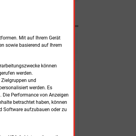
ngsgesellschaft für erneuerbare
m Essener Energiekonzern.
Nachrichten
tformen. Mit auf Ihrem Gerät
esen?
sen sowie basierend auf Ihrem
Verarbeitungszwecke können
r Kunden
gerufen werden.
r Zielgruppen und
ersonalisiert werden. Es
n. Die Performance von Anzeigen
nhalte betrachtet haben, können
nd Software aufzubauen oder zu