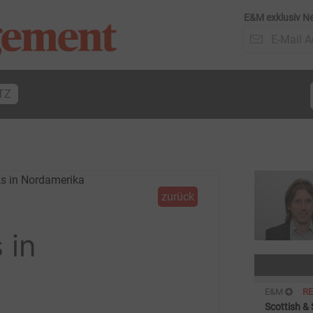
E&M exklusiv Ne
TZ
zurück
 in
E&M
R
Scottish & 