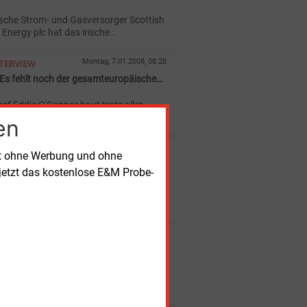
ische Strom- und Gasversorger Scottish
Energy plc hat das irische
nternehmen Airtricity Holdings Ltd. für
rd. Euro gekauft.
Montag, 7.01.2008, 08:28
NTERVIEW
"Es fehlt noch der gesamteuropäische
trotz aller
 Widrigkeiten auf die Offshore-
en
- in Europa und in Deutschland.
Donnerstag, 27.12.2007, 08:21
NTERNEHMEN
rt ohne Werbung und ohne
t neue Geschäftseinheit Erneuerbare
jetzt das kostenlose E&M Probe-
Januar 2008 wird sich innerhalb der
er Eon AG der neue Geschäftsbereich
te and Renewables" um die
gung aus regenerativen Energien
Mittwoch, 21.11.2007, 15:58
EGENERATIVE
 soll RWE ergrünen lassen
nholt, der bisherige Chef des
enherstellers REpower Systems AG,
Februar 2008 die RWE Innogy leiten, die