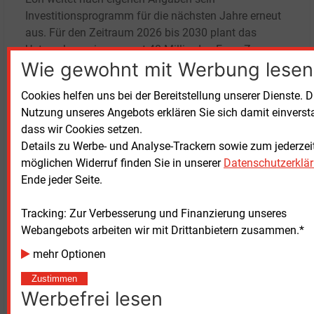
Investitionsprogramm für die nächsten Jahre erneut
aus. Für den Zeitraum 2026 bis 2030 plant das
Unternehmen insgesamt 48 Milliarden Euro. Zuvor
Wie gewohnt mit Werbung lesen
waren für 2024 bis 2028 noch 43 Milliarden Euro
vorgesehen. Mittelfristig soll das bereinigte Konzern-
Cookies helfen uns bei der Bereitstellung unserer Dienste. D
Ebitda bis 2030 auf rund 13 Milliarden Euro steigen,
Nutzung unseres Angebots erklären Sie sich damit einverst
der bereinigte Konzernüberschuss auf rund 3,8
dass wir Cookies setzen.
Milliarden Euro.
Details zu Werbe- und Analyse-Trackern sowie zum jederzei
möglichen Widerruf finden Sie in unserer
Datenschutzerklä
Geschäftszahlen von Eon (in Milliarden Euro)
Ende jeder Seite.
2025
Umsatz
78,71
Tracking: Zur Verbesserung und Finanzierung unseres
Bereinigtes Ebitda
9,8
Webangebots arbeiten wir mit Drittanbietern zusammen.*
Konzernüberschuss
3,0
mehr Optionen
Investitionen
8,5
Zustimmen
Werbefrei lesen