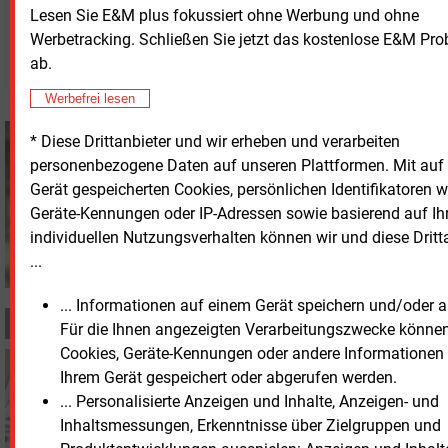
Mittwoch, 25.02.2026, 16:04 Uhr
Lesen Sie E&M plus fokussiert ohne Werbung und ohne
Stefan Sagmeister
Werbetracking. Schließen Sie jetzt das kostenlose E&M Pr
© 2026 Energie & Management GmbH
ab.
Werbefrei lesen
Stefan Sagmeister
* Diese Drittanbieter und wir erheben und verarbeiten
+49 (0) 8152 9311 33
personenbezogene Daten auf unseren Plattformen. Mit auf
s.sagmeister@energie-
Gerät gespeicherten Cookies, persönlichen Identifikatoren 
und-management.de
Geräte-Kennungen oder IP-Adressen sowie basierend auf I
individuellen Nutzungsverhalten können wir und diese Dritt
...
... Informationen auf einem Gerät speichern und/oder a
MEHR ZUM THEMA
Für die Ihnen angezeigten Verarbeitungszwecke könne
Cookies, Geräte-Kennungen oder andere Informationen
Donnerstag, 21.05.2026, 10:01
Ihrem Gerät gespeichert oder abgerufen werden.
FINANZIERUNG
... Personalisierte Anzeigen und Inhalte, Anzeigen- und
Eon sammelt weitere 1,3 Milliarden Euro ein
Inhaltsmessungen, Erkenntnisse über Zielgruppen und