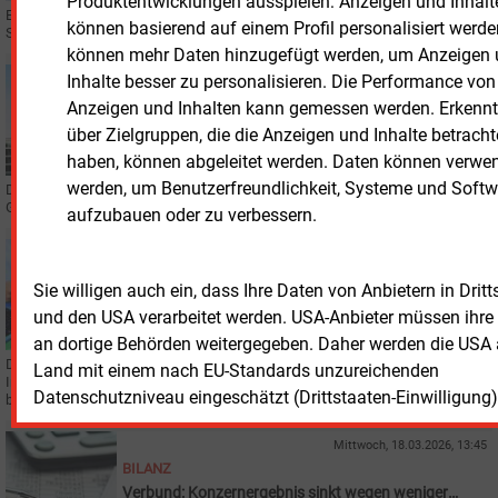
Produktentwicklungen ausspielen: Anzeigen und Inhalt
Eon hat zwei grüne Anleihen über insgesamt 1,3 Milliarden Euro begeben.
können basierend auf einem Profil personalisiert werde
Seit Jahresbeginn liegt das Finanzierungsvolumen bei 4,3 Milliarden Euro.
können mehr Daten hinzugefügt werden, um Anzeigen
Inhalte besser zu personalisieren. Die Performance von
Mittwoch, 13.05.2026, 16:41
BILANZ
Anzeigen und Inhalten kann gemessen werden. Erkennt
Eon mit gutem Jahresauftakt
über Zielgruppen, die die Anzeigen und Inhalte betracht
haben, können abgeleitet werden. Daten können verwe
werden, um Benutzerfreundlichkeit, Systeme und Softw
Der Eon-Konzern legte im 1. Quartal bei Umsatz und Ergebnis zu. Auf das
Gesamtjahr gesehen, bestätigt das Management die Prognose.
aufzubauen oder zu verbessern.
Donnerstag, 30.04.2026, 16:28
BILANZ
Sie willigen auch ein, dass Ihre Daten von Anbietern in Drit
OMV: Positive Sondereffekte prägen Quartalsbilanz
und den USA verarbeitet werden. USA-Anbieter müssen ihre
an dortige Behörden weitergegeben. Daher werden die USA a
Das Einbringen des Kunststoffkonzerns Borealis in die Borouge Group
Land mit einem nach EU-Standards unzureichenden
International schlug mit 743 Millionen Euro zu Buche, Lagerhaltungsgewinne
Datenschutzniveau eingeschätzt (Drittstaaten-Einwilligung)
brachten weitere 254 Millionen Euro.
Mittwoch, 18.03.2026, 13:45
BILANZ
Verbund: Konzernergebnis sinkt wegen weniger