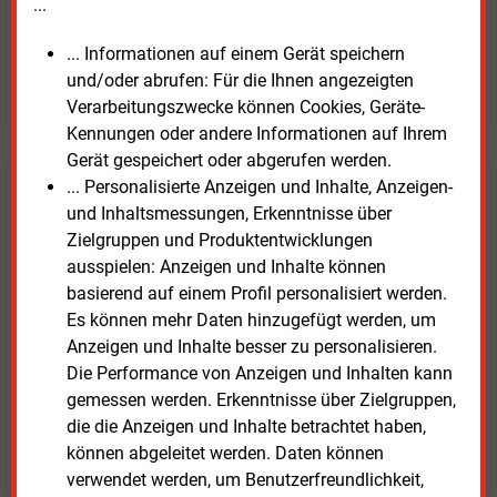
...
... Informationen auf einem Gerät speichern
und/oder abrufen: Für die Ihnen angezeigten
JETZT ARTIKEL KAUFEN
Verarbeitungszwecke können Cookies, Geräte-
Kennungen oder andere Informationen auf Ihrem
Gerät gespeichert oder abgerufen werden.
... Personalisierte Anzeigen und Inhalte, Anzeigen-
E&M
Testen Sie
kostenlos und
und Inhaltsmessungen, Erkenntnisse über
unverbindlich
Zielgruppen und Produktentwicklungen
ausspielen: Anzeigen und Inhalte können
Zwei Wochen kostenfreier Zugang
basierend auf einem Profil personalisiert werden.
Zugang auf stündlich aktualisierte Nachrichten mit
Es können mehr Daten hinzugefügt werden, um
Prognose- und Marktdaten
Anzeigen und Inhalte besser zu personalisieren.
+ einmal täglich E&M daily
Die Performance von Anzeigen und Inhalten kann
+ zwei Ausgaben der Zeitung E&M
gemessen werden. Erkenntnisse über Zielgruppen,
ohne automatische Verlängerung
die die Anzeigen und Inhalte betrachtet haben,
JETZT KOSTENLOS TESTEN
können abgeleitet werden. Daten können
verwendet werden, um Benutzerfreundlichkeit,