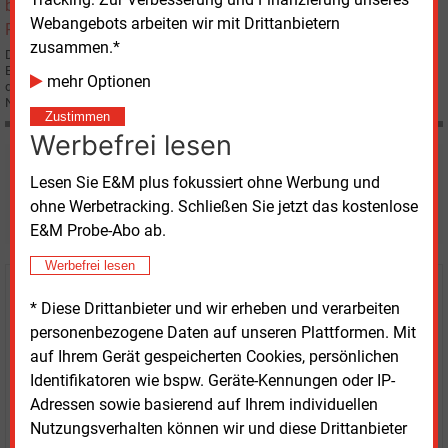
Webangebots arbeiten wir mit Drittanbietern
zusammen.*
Der italienische Stromkonzern Enel S.p.A. und der französische Versorger
Electricité de France (EdF) haben eine Absichtserklärung unterzeichnet, nach
mehr Optionen
der sich die Italiener an dem von EdF geplanten EPR-Kernkraftwerk in der
Normandie beteiligen werden.
Zustimmen
Werbefrei lesen
Möchten Sie diese und
Lesen Sie E&M plus fokussiert ohne Werbung und
weitere Nachrichten lesen?
ohne Werbetracking. Schließen Sie jetzt das kostenlose
E&M Probe-Abo ab.
Werbefrei lesen
Kaufen Sie den Artikel
* Diese Drittanbieter und wir erheben und verarbeiten
personenbezogene Daten auf unseren Plattformen. Mit
erhalten Sie sofort diesen redaktionellen Beitrag für
auf Ihrem Gerät gespeicherten Cookies, persönlichen
nur €
2.98
Identifikatoren wie bspw. Geräte-Kennungen oder IP-
Adressen sowie basierend auf Ihrem individuellen
Nutzungsverhalten können wir und diese Drittanbieter