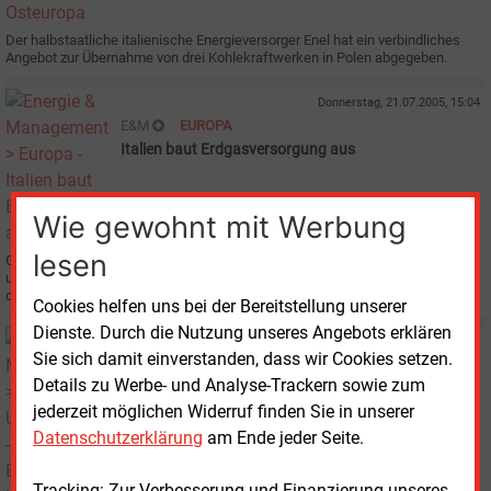
Der halbstaatliche italienische Energieversorger Enel hat ein verbindliches
Angebot zur Übernahme von drei Kohlekraftwerken in Polen abgegeben.
Donnerstag, 21.07.2005, 15:04
E&M
EUROPA
Italien baut Erdgasversorgung aus
Wie gewohnt mit Werbung
lesen
Geplant ist der Bau mehrerer LNG-Terminals sowie neuer Erdgasleitungen,
um den wachsenden Bedarf am drittgrößten Erdgasmarkt in Europa zu
decken.
Cookies helfen uns bei der Bereitstellung unserer
Dienste. Durch die Nutzung unseres Angebots erklären
Dienstag, 31.05.2005, 10:30
Sie sich damit einverstanden, dass wir Cookies setzen.
E&M
UNTERNEHMEN
Details zu Werbe- und Analyse-Trackern sowie zum
Enel wird EdF-Partner bei Kernkraft-Projekt
jederzeit möglichen Widerruf finden Sie in unserer
Datenschutzerklärung
am Ende jeder Seite.
Tracking: Zur Verbesserung und Finanzierung unseres