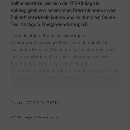
Selber ermitteln, wie sich die EEG-Umlage in
Abhängigkeit von bestimmten Determinanten in der
Zukunft entwickeln könnte, das ist durch ein Online-
Tool der Agora Energiewende möglich.
Unter der Internetadresse www.agora-
energiewende.de/eegrechner steht ab sofort ein
Online-Rechner zur Verfügung, „mit dem auch Laien
einfach und interaktiv ermitteln können, wie sich
Änderungen in energiepolitischen und
energiewirtschaftlichen Rahmenbedingungen auf die
künftige Höhe der Ökostrom-Umlage (EEG-Umlage)
aus
Dienstag, 17.09.2013, 17:07 Uhr
Angelika Nikionok-Ehrlich
© 2026 Energie & Management GmbH