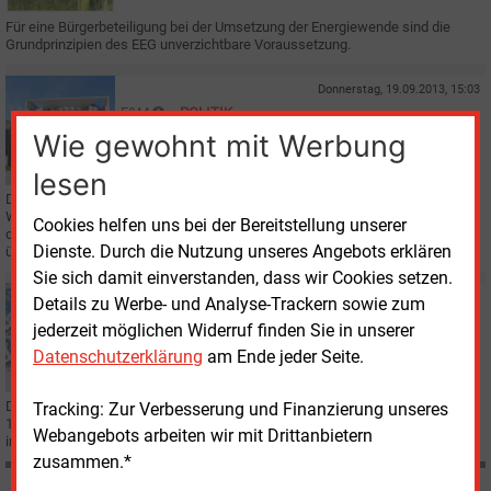
Für eine Bürgerbeteiligung bei der Umsetzung der Energiewende sind die
Grundprinzipien des EEG unverzichtbare Voraussetzung.
Donnerstag, 19.09.2013, 15:03
E&M
POLITIK
Kommentar: Kampf um die Energiewende
Wie gewohnt mit Werbung
lesen
Dem Volk auf‘s Maul schauen – das tun manche Vertreter von Politik und
Wirtschaft offenbar nicht. Denn dann müssten sie zur Kenntnis nehmen,
Cookies helfen uns bei der Bereitstellung unserer
dass sich ihre Ansichten in puncto Energiewende deutlich von denen einer
Dienste. Durch die Nutzung unseres Angebots erklären
überwältigenden Bevölkerungsmehrheit unterscheiden.
Sie sich damit einverstanden, dass wir Cookies setzen.
Dienstag, 17.09.2013, 16:07
Details zu Werbe- und Analyse-Trackern sowie zum
E&M
WINDKRAFT
jederzeit möglichen Widerruf finden Sie in unserer
Förderung für Windenergie macht sich bezahlt
Datenschutzerklärung
am Ende jeder Seite.
Das Geld, das die Bundesregierung und zahlreiche Länder seit Anfang der
Tracking: Zur Verbesserung und Finanzierung unseres
1980er Jahre in die Forschungsförderung für die Windenergie an Land
Webangebots arbeiten wir mit Drittanbietern
investiert haben, ist gut angelegtes Geld.
zusammen.*