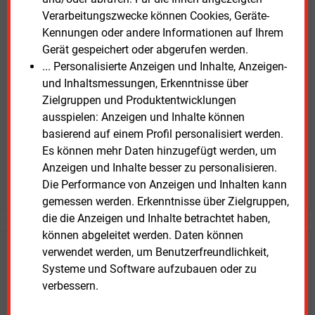
Verarbeitungszwecke können Cookies, Geräte-
E&M
Testen Sie
kostenlos und
Kennungen oder andere Informationen auf Ihrem
unverbindlich
Gerät gespeichert oder abgerufen werden.
... Personalisierte Anzeigen und Inhalte, Anzeigen-
Zwei Wochen kostenfreier Zugang
und Inhaltsmessungen, Erkenntnisse über
Zugang auf stündlich aktualisierte Nachrichten mit
Zielgruppen und Produktentwicklungen
Prognose- und Marktdaten
ausspielen: Anzeigen und Inhalte können
+ einmal täglich E&M daily
basierend auf einem Profil personalisiert werden.
+ zwei Ausgaben der Zeitung E&M
Es können mehr Daten hinzugefügt werden, um
ohne automatische Verlängerung
Anzeigen und Inhalte besser zu personalisieren.
JETZT KOSTENLOS TESTEN
Die Performance von Anzeigen und Inhalten kann
gemessen werden. Erkenntnisse über Zielgruppen,
die die Anzeigen und Inhalte betrachtet haben,
können abgeleitet werden. Daten können
verwendet werden, um Benutzerfreundlichkeit,
Login für Kunden
Systeme und Software aufzubauen oder zu
verbessern.