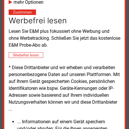
mehr Optionen
Möchten Sie diese und
Zustimmen
weitere Nachrichten lesen?
Werbefrei lesen
Lesen Sie E&M plus fokussiert ohne Werbung und
ohne Werbetracking. Schließen Sie jetzt das kostenlose
Kaufen Sie den Artikel
E&M Probe-Abo ab.
Werbefrei lesen
erhalten Sie sofort diesen redaktionellen Beitrag für
nur €
2.98
* Diese Drittanbieter und wir erheben und verarbeiten
personenbezogene Daten auf unseren Plattformen. Mit
auf Ihrem Gerät gespeicherten Cookies, persönlichen
Identifikatoren wie bspw. Geräte-Kennungen oder IP-
Adressen sowie basierend auf Ihrem individuellen
Nutzungsverhalten können wir und diese Drittanbieter
JETZT ARTIKEL KAUFEN
...
... Informationen auf einem Gerät speichern
und/oder abrufen: Für die Ihnen angezeigten