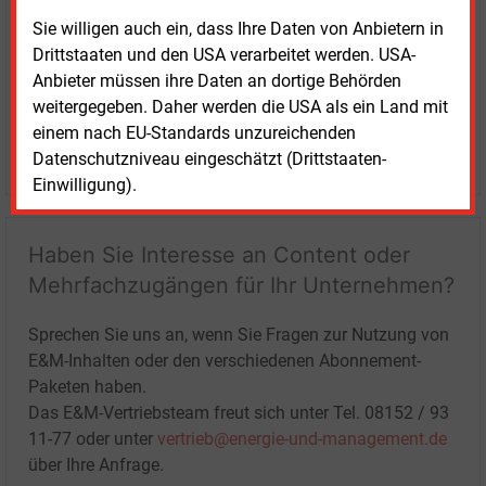
Sie willigen auch ein, dass Ihre Daten von Anbietern in
Drittstaaten und den USA verarbeitet werden. USA-
Anbieter müssen ihre Daten an dortige Behörden
weitergegeben. Daher werden die USA als ein Land mit
einem nach EU-Standards unzureichenden
LOGIN
Datenschutzniveau eingeschätzt (Drittstaaten-
Einwilligung).
Haben Sie Interesse an Content oder
Mehrfachzugängen für Ihr Unternehmen?
Sprechen Sie uns an, wenn Sie Fragen zur Nutzung von
E&M-Inhalten oder den verschiedenen Abonnement-
Paketen haben.
Das E&M-Vertriebsteam freut sich unter Tel. 08152 / 93
11-77 oder unter
vertrieb@energie-und-management.de
über Ihre Anfrage.