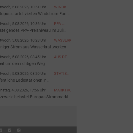
ahlproduktion
twoch, 5.08.2026, 10:51 Uhr
WINDKRAFT
ONSHORE
topus startet vierten Windstrom-Fan-
ub
twoch, 5.08.2026, 10:36 Uhr
PPA-
PREISINDEX
steigendes PPA-Preisniveau im Juli
26
twoch, 5.08.2026, 10:28 Uhr
WASSERKRAFT
niger Strom aus Wasserkraftwerken
twoch, 5.08.2026, 08:45 Uhr
AUS DER
AKTUELLEN
reit um den richtigen Weg
AUSGABE
twoch, 5.08.2026, 08:20 Uhr
STATISTIK
DES
fentliche Ladestationen in
TAGES
utschland bis Mai 2026
nstag, 4.08.2026, 17:56 Uhr
MARKTKOMMENTAR
tzewelle belastet Europas Strommarkt