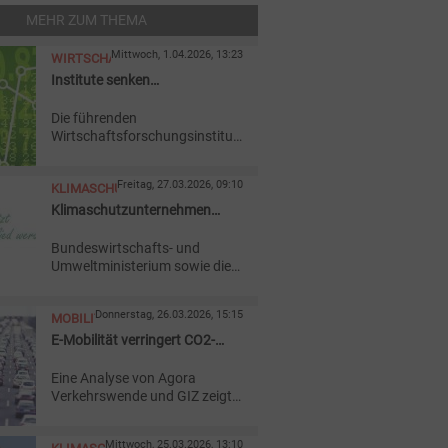
MEHR ZUM THEMA
Mittwoch, 1.04.2026, 13:23
WIRTSCHAFT
Institute senken
Konjunkturprognose deutlich
Die führenden
Wirtschaftsforschungsinstitute
korrigieren ihre Prognose für
Deutschland nach unten. Der
Freitag, 27.03.2026, 09:10
KLIMASCHUTZ
Iran-Krieg verteuere Energie,
bremse das Wachstum und
Klimaschutzunternehmen
treibe die Inflation.
suchen neue Vorreiter
Bundeswirtschafts- und
Umweltministerium sowie die
DIHK rufen Unternehmen
bundesweit zur Bewerbung für
Donnerstag, 26.03.2026, 15:15
MOBILITÄT
das „Netzwerk Klimaschutz-
Unternehmen“ auf. Frist ist der
E-Mobilität verringert CO2-
31. August 2026.
Anstieg im Verkehr
Eine Analyse von Agora
Verkehrswende und GIZ zeigt,
dass der Autoverkehr in den
G20 Ländern weiter wächst.
Mittwoch, 25.03.2026, 13:10