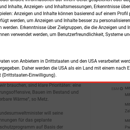
 die Regierung die Strom-Alternativen zu
pr
n und Inhalte, Anzeigen- und Inhaltsmessungen, Erkenntnisse übe
Mit
E&M
nd Öl sabotiere, ließe sie die Menschen
elen: Anzeigen und Inhalte können basierend auf einem Profil p
Kf
e Kostenfalle laufen, so Reiserer.
ügt werden, um Anzeigen und Inhalte besser zu personalisiere
Mit
E&M
werden. Erkenntnisse über Zielgruppen, die die Anzeigen und I
eutsche Umwelthilfe (DUH) nennt den
DE
önnen verwendet werden, um Benutzerfreundlichkeit, Systeme u
He
desektor als „größte klimapolitische
Mit
E&M
elle der Bundesregierung“. Mit dem
In
rf des
Mit
E&M
demodernisierungsgesetzes (GMG)
 Daten von Anbietern in Drittstaaten und den USA verarbeitet we
Wi
 die ohnehin bestehende Ziellücke im
ergegeben. Daher werden die USA als ein Land mit einem nach 
sc
schutzgesetz massiv vergrößert, sagte
Mit
E&M
(Drittstaaten-Einwilligung).
undesgeschäftsführerin Barbara Metz.
Ko
Sä
ir brauchen, sind klare Prioritäten: eine
Mit
E&M
rungsoffensive, Bauen im Bestand und
Mi
erbare Wärme“, so Metz.
Mit
Za
undesumweltminister will seine
hnungen für das geplante
Mit
schutzprogramm auf Basis der
Pw