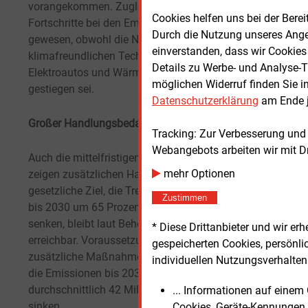
vorangekommen. Zugleich seien die
Direk
Cookies helfen uns bei der Berei
Fortschritte bei den Emissionen zu langsam
Deuts
Durch die Nutzung unseres Ange
gewesen, obwohl die Nachfrage nach
Klima
einverstanden, dass wir Cookies
klimafreundlichen Technologien wie
hinwe
Details zu Werbe- und Analyse-T
Elektroautos und Wärmepumpen deutlich
zukunf
möglichen Widerruf finden Sie i
gestiegen sei.
zusät
Datenschutzerklärung
am Ende j
Land 
Großer Handlungsbedarf
Flott
Tracking: Zur Verbesserung und
und e
Webangebots arbeiten wir mit D
Auch die mittelfristigen Projektionen des UBA
Gebäu
mehr Optionen
zeigen zusätzlichen Handlungsbedarf. Das
sowie
gesetzliche Ziel, die Treibhausgasemissionen
Heizu
Zustimmen
bis 2030 um 65
Prozent gegenüber 1990 zu
senken, bleibt laut Behörde grundsätzlich
* Diese Drittanbieter und wir e
Green
erreichbar. Voraussetzung seien jedoch
gespeicherten Cookies, persönli
Schne
zusätzliche Maßnahmen. Ab 2026 müssten
individuellen Nutzungsverhalten 
Klima
die Emissionen bis 2030 jährlich um
Deuts
durchschnittlich 42
Millionen Tonnen CO2
... Informationen auf eine
Abhän
sinken.
Cookies, Geräte-Kennungen 