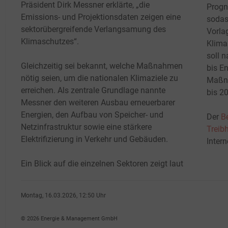
Präsident Dirk Messner erklärte, „die
Progn
Emissions- und Projektionsdaten zeigen eine
sodas
sektorübergreifende Verlangsamung des
Vorlag
Klimaschutzes“.
Klima
soll 
Gleichzeitig sei bekannt, welche Maßnahmen
bis En
nötig seien, um die nationalen Klimaziele zu
Maßna
erreichen. Als zentrale Grundlage nannte
bis 2
Messner den weiteren Ausbau erneuerbarer
Energien, den Aufbau von Speicher- und
Der
B
Netzinfrastruktur sowie eine stärkere
Treib
Elektrifizierung in Verkehr und Gebäuden.
Intern
Ein Blick auf die einzelnen Sektoren zeigt laut
Montag, 16.03.2026, 12:50 Uhr
Susanne Harmsen
© 2026 Energie & Management GmbH