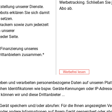
Werbetracking. Schließen Sie 
torin der Agora Energiewende
Don
tstellung unserer Dienste.
E&M
Abo ab.
chland, ambitionierte
St
bots erklären Sie sich damit
schutzmaßnahmen über alle Sektoren
 setzen.
Don
E&M
g. Die Bundesregierung müsse in eine
rackern sowie zum jederzeit
Di
tsfähige Infrastruktur investieren,
n unserer
Mit
E&M
zliche Ausschreibungen für Windkraft an
eder Seite.
En
freigeben, verlässlich sinkende CO2-
engrenzwerte für Fahrzeuge festlegen
Mit
 Finanzierung unseres
E&M
inen wirksamen Mieterschutz im
Ve
rittanbietern zusammen.*
ei
demodernisierungsgesetz verankern
Mit
E&M
 Investitionen in Gebäude- und
Ro
ngsmodernisierung fördern.
Werbefrei lesen
Mit
E&M
Mi
rheben und verarbeiten personenbezogene Daten auf unseren Plat
peace-Sprecherin Marissa Reiserer sieht
Au
chen Identifikatoren wie bspw. Geräte-Kennungen oder IP-Adres
ider mit dem anstehenden
Mit
E&M
können wir und diese Drittanbieter ...
schutzprogramm in der Pflicht.
Kl
chland erlebe gerade, wie teuer die
Mit
E&M
m Gerät speichern und/oder abrufen: Für die Ihnen angezeigten 
gigkeit von Öl- und Gas-Lieferanten sei.
Fa
oder andere Informationen auf Ihrem Gerät gespeichert oder ab