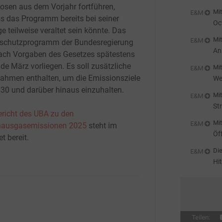
St
osen aus dem Vorjahr fortführen,
Mit
E&M
s das Programm bereits bei seiner
Oc
e teilweise veraltet sein könnte. Das
Cl
Mit
E&M
schutzprogramm der Bundesregierung
An
nach Vorgaben des Gesetzes spätestens
20
de März vorliegen. Es soll zusätzliche
Mit
E&M
hmen enthalten, um die Emissionsziele
We
030 und darüber hinaus einzuhalten.
Mit
E&M
St
ericht des UBA zu den
Mit
E&M
hausgasemissionen 2025
steht im
Öf
et bereit.
De
Die
E&M
Hi
Teilen: