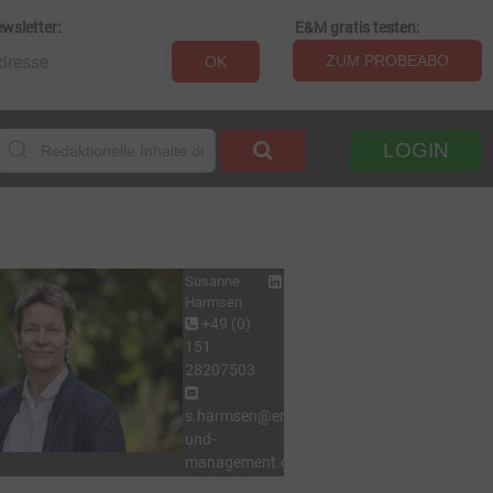
wsletter:
E&M gratis testen:
ZUM PROBEABO
OK
LOGIN
Susanne
Harmsen
+49 (0)
151
28207503
s.harmsen@energie-
und-
management.de