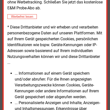
ohne Werbetracking. Schließen Sie jetzt das kostenlose
Kritik aus der Kommunalwirtschaft
E&M Probe-Abo ab.
Werbefrei lesen
Für den Verband Kommunaler Unternehmen (VKU)
erklärte Hauptgeschäftsführer Ingbert Liebing, die
* Diese Drittanbieter und wir erheben und verarbeiten
Beschleunigung der Vergaben sei richtig. „Die neuen
personenbezogene Daten auf unseren Plattformen. Mit
buy-green-Vorgaben bei öffentlichen Aufträgen
auf Ihrem Gerät gespeicherten Cookies, persönlichen
konterkarieren das aber“, mahnte er zugleich. Es sei
Identifikatoren wie bspw. Geräte-Kennungen oder IP-
unverständlich, dass der Bundestag bereits vor einer
Adressen sowie basierend auf Ihrem individuellen
Einigung auf europäischer Ebene verbindliche Klima-
Nutzungsverhalten können wir und diese Drittanbieter
Vorgaben macht.
...
Konkrete Vorgaben für Produkte machten das
... Informationen auf einem Gerät speichern
Vergaberecht nicht einfacher, sondern komplizierter
und/oder abrufen: Für die Ihnen angezeigten
und bürokratischer. „Stadtwerke und
Verarbeitungszwecke können Cookies, Geräte-
Verteilnetzbetreiber haben bereits heute
Kennungen oder andere Informationen auf Ihrem
Schwierigkeiten, überhaupt Produkte für ihre
Gerät gespeichert oder abgerufen werden.
Energiewende-Projekte zu beschaffen“, erinnerte
... Personalisierte Anzeigen und Inhalte, Anzeigen-
Liebing. Zusätzliche „buy-green“-Pflichten würden
und Inhaltsmessungen, Erkenntnisse über