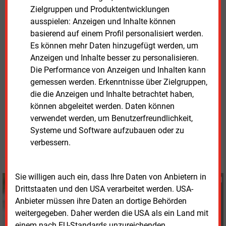
dieses Problem verschärfen und die Energiewende
Zielgruppen und Produktentwicklungen
ausbremsen.
ausspielen: Anzeigen und Inhalte können
basierend auf einem Profil personalisiert werden.
Zudem verzerre diese Vorgabe den Wettbewerb
Es können mehr Daten hinzugefügt werden, um
zulasten kommunaler Unternehmen, denn private
Anzeigen und Inhalte besser zu personalisieren.
Energiekonzerne dürften weiterhin zum besten Preis
Die Performance von Anzeigen und Inhalten kann
kaufen.
gemessen werden. Erkenntnisse über Zielgruppen,
die die Anzeigen und Inhalte betrachtet haben,
können abgeleitet werden. Daten können
Freitag, 24.04.2026, 14:31 Uhr
verwendet werden, um Benutzerfreundlichkeit,
Susanne Harmsen
Systeme und Software aufzubauen oder zu
© 2026 Energie & Management GmbH
verbessern.
Sie willigen auch ein, dass Ihre Daten von Anbietern in
Susanne Harmsen
Drittstaaten und den USA verarbeitet werden. USA-
+49 (0) 151 28207503
Anbieter müssen ihre Daten an dortige Behörden
s.harmsen@energie-
weitergegeben. Daher werden die USA als ein Land mit
und-management.de
einem nach EU-Standards unzureichenden