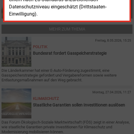
Datenschutzniveau eingeschätzt (Drittstaaten-
Einwilligung).
MEHR ZUM THEMA
Freitag, 8.05.2026, 15:25
POLITIK
Bundesrat fordert Gasspeicherstrategie
Die Länderkammer hat einer E-Auto-Förderung zugestimmt, eine
Gasspeicherstrategie gefordert und Vergabereformen sowie weitere
Entlastungsmaßnahmen auf den Weg gebracht.
Montag, 27.04.2026, 11:27
KLIMASCHUTZ
Staatliche Garantien sollen Investitionen auslösen
Das Forum Ökologisch-Soziale Marktwirtschaft (FÖS) zeigt in einer Analyse,
wie staatliche Garantien private Investitionen für Klimaschutz und
Modernisierung mobilisieren können.