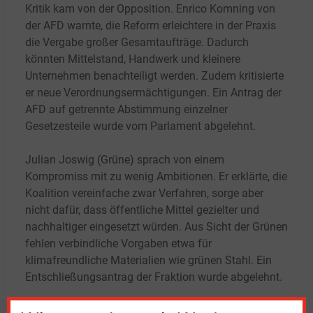
Kritik kam von der Opposition. Enrico Komning von
der AFD warnte, die Reform erleichtere in der Praxis
die Vergabe großer Gesamtaufträge. Dadurch
könnten Mittelstand, Handwerk und kleinere
Unternehmen benachteiligt werden. Zudem kritisierte
er neue Verordnungsermächtigungen. Ein Antrag der
AFD auf getrennte Abstimmung einzelner
Gesetzesteile wurde vom Parlament abgelehnt.
Julian Joswig (Grüne) sprach von einem
Kompromiss mit zu wenig Ambitionen. Er erklärte, die
Koalition vereinfache zwar Verfahren, sorge aber
nicht dafür, dass öffentliche Mittel gezielter und
nachhaltiger eingesetzt würden. Aus Sicht der Grünen
fehlen verbindliche Vorgaben etwa für
klimafreundliche Materialien wie grünen Stahl. Ein
Entschließungsantrag der Fraktion wurde abgelehnt.
Janine Wissler von der Linkspartei kritisierte vor