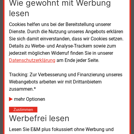
Wie gewohnt mit Werbung
allem die höhere Schwelle für Direktvergaben.
lesen
Aufträge bis 50.000 Euro ohne Ausschreibung
machten Behörden anfälliger für Korruption und
Cookies helfen uns bei der Bereitstellung unserer
Vetternwirtschaft, sagte sie. Zudem forderte Wissler
Dienste. Durch die Nutzung unseres Angebots erklären
Tarifbindung, soziale Standards und Transparenz bei
Sie sich damit einverstanden, dass wir Cookies setzen.
öffentlichen Vergaben.
Details zu Werbe- und Analyse-Trackern sowie zum
jederzeit möglichen Widerruf finden Sie in unserer
Neben dem Gesetz verabschiedete der Bundestag mit
Datenschutzerklärung
am Ende jeder Seite.
den Stimmen der Koalition auch eine Entschließung.
Darin fordert das Parlament, Mittel aus dem
Tracking: Zur Verbesserung und Finanzierung unseres
Sondervermögen Infrastruktur und Klimaschutz
Webangebots arbeiten wir mit Drittanbietern
besonders schnell einzusetzen. Außerdem soll die
zusammen.*
Bundesregierung geplante europäische Vorgaben zu
mehr Optionen
Herkunfts- und Klimastandards bei Ausschreibungen
eng begleiten. Ziel sei es laut Beschluss, nationale
Zustimmen
und europäische Regeln besser aufeinander
Werbefrei lesen
abzustimmen und zusätzliche Bürokratie zu
vermeiden.
Lesen Sie E&M plus fokussiert ohne Werbung und