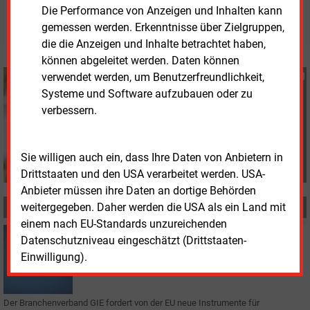
Die Performance von Anzeigen und Inhalten kann
© 2026 Energie & Management GmbH
gemessen werden. Erkenntnisse über Zielgruppen,
die die Anzeigen und Inhalte betrachtet haben,
können abgeleitet werden. Daten können
verwendet werden, um Benutzerfreundlichkeit,
Susanne Harmsen
Systeme und Software aufzubauen oder zu
+49 (0) 151 28207503
s.harmsen@energie-
verbessern.
und-management.de
Sie willigen auch ein, dass Ihre Daten von Anbietern in
Drittstaaten und den USA verarbeitet werden. USA-
Anbieter müssen ihre Daten an dortige Behörden
weitergegeben. Daher werden die USA als ein Land mit
MEHR ZUM THEMA
einem nach EU-Standards unzureichenden
Freitag, 5.06.2026, 14:23
Datenschutzniveau eingeschätzt (Drittstaaten-
EUROPAEISCHE UNION
Einwilligung).
Verband fordert neuen Rahmen für Gasspeicher
Der Branchenverband GIE fordert von der EU neue Instrumente für