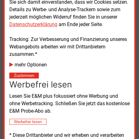
Sie sich damit einverstanden, dass wir Cookies setzen.
In einer begleitenden Entschließung kritisierten die
Details zu Werbe- und Analyse-Trackern sowie zum
Länder zudem, dass zahlreiche
jederzeit möglichen Widerruf finden Sie in unserer
Landesinfrastrukturprojekte bislang nicht von den
Datenschutzerklärung
am Ende jeder Seite.
geplanten Vereinfachungen profitieren. Sie forderten,
auch Vergaben für Landesstraßen, Brücken oder
Tracking: Zur Verbesserung und Finanzierung unseres
Bahnhöfe zu erleichtern.
Webangebots arbeiten wir mit Drittanbietern
zusammen.*
1.000 Euro Entlastung abgelehnt
mehr Optionen
Keine Mehrheit fand im Bundesrat eine vom
Zustimmen
Bundestag beschlossene Änderung des
Werbefrei lesen
Steuerberatungsgesetzes, die eine steuer- und
abgabenfreie Entlastungsprämie von bis zu 1.000
Lesen Sie E&M plus fokussiert ohne Werbung und
Euro für Beschäftigte vorsah. Diese sollte unter
ohne Werbetracking. Schließen Sie jetzt das kostenlose
anderem gestiegene Energiekosten abfedern. Damit
E&M Probe-Abo ab.
ist das Vorhaben vorerst gestoppt. Bundesregierung
Werbefrei lesen
und Bundestag können nun den
Vermittlungsausschuss anrufen, um einen
* Diese Drittanbieter und wir erheben und verarbeiten