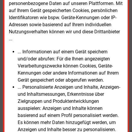
Kompromiss zu finden.
personenbezogene Daten auf unseren Plattformen. Mit
auf Ihrem Gerät gespeicherten Cookies, persönlichen
Mehrere Länder, darunter Bremen, Hamburg,
Identifikatoren wie bspw. Geräte-Kennungen oder IP-
Mecklenburg-Vorpommern, Niedersachsen und das
Adressen sowie basierend auf Ihrem individuellen
Saarland, forderten darüber hinaus weitergehende
Nutzungsverhalten können wir und diese Drittanbieter
Maßnahmen zur Entlastung. Sie plädierten unter
...
anderem für eine stärkere Regulierung von
Übergewinnen in der Mineralölwirtschaft, eine
... Informationen auf einem Gerät speichern
konsequente Anwendung des Wettbewerbs- und
und/oder abrufen: Für die Ihnen angezeigten
Kartellrechts sowie eine Senkung der Stromsteuer auf
Verarbeitungszwecke können Cookies, Geräte-
das europäische Mindestmaß.
Kennungen oder andere Informationen auf Ihrem
Gerät gespeichert oder abgerufen werden.
Die Beschlüsse und Entschließungen des
... Personalisierte Anzeigen und Inhalte, Anzeigen-
Bundesrates werden jetzt an die Bundesregierung
und Inhaltsmessungen, Erkenntnisse über
übermittelt. Ob und in welcher Form die Regierung die
Zielgruppen und Produktentwicklungen
Vorschläge aufgreift, liegt in ihrem Ermessen.
ausspielen: Anzeigen und Inhalte können
basierend auf einem Profil personalisiert werden.
Es können mehr Daten hinzugefügt werden, um
Freitag, 8.05.2026, 15:25 Uhr
Anzeigen und Inhalte besser zu personalisieren.
Susanne Harmsen