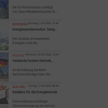
Schulden für Energiewende
Die EU-Kommission schlägt
erlauben
vor, dass Mitgliedsstaaten für
den Wandel zu sauberer
Energie mehr Schulden
Dienstag, 2.06.2026, 16:44
REGENERATIVE
machen dürfen, ohne
Strafverfahren fürchten zu
Energiewendemonitor: Tempo
müssen.
reicht nicht aus
Der Ausbau erneuerbarer
Energien und die
Elektrifizierung haben 2025 an
Dynamik gewonnen, so der
Mittwoch, 20.05.2026, 15:04
POLITIK
BDEW
in seinem
„
Fortschrittsmonitor“ zur
Verbände fordern Klarheit
Energiewende.
beim Erdgasnetzumbau
Im Bundestag berieten
Sachverständige über die
EnWG-Novelle. Verbände und
Unternehmen drängen dabei
Freitag, 17.04.2026, 08:49
AUS DER
auf Änderungen bei
Wasserstoffnetzen,
Resilienz für die Energiewende
AKTUELLEN
Biomethan und
AUSGABE
Gasnetzstilllegungen.
Eine widerstandsfähige
Stromversorgung ist zentral