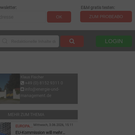
wsletter:
E&M gratis testen:
ZUM PROBEABO
OK
LOGIN
Klaus Fischer
+49 (0) 8152 9311 0
info@energie-und-
management.de
MEHR ZUM THEMA
Mittwoch, 3.06.2026, 15:11
EUROPAEISCHE
EU-Kommission will mehr
UNION