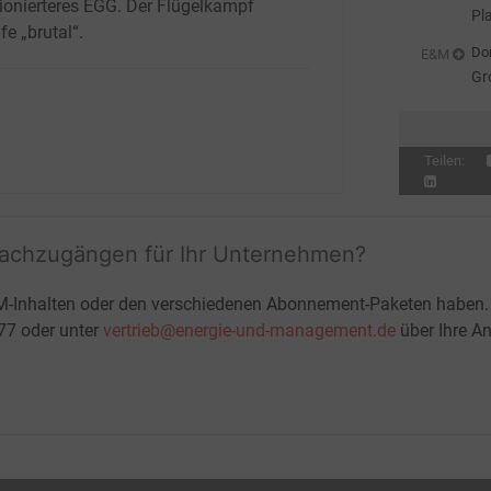
ionierteres EGG. Der Flügelkampf
Pl
fe „brutal“.
Don
E&M
Gr
Teilen:
fachzugängen für Ihr Unternehmen?
M-Inhalten oder den verschiedenen Abonnement-Paketen haben.
-77 oder unter
vertrieb@energie-und-management.de
über Ihre An