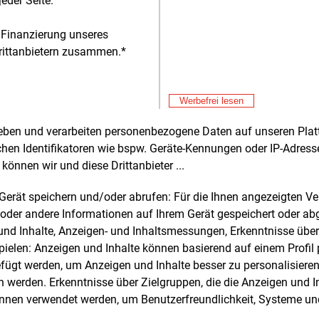
eder Seite.
erbare-Gase-Gesetzes (EGG). Wie
St
So
tet, war der Entwurf der vorigen
 Finanzierung unseres
Fre
E&M
sregierung Mitte September 2024
EV
rittanbietern zusammen.*
eitert, nachdem die nötige
an
Fre
E&M
rittelmehrheit nicht zustande kam.
So
s war vorgesehen, ab 2030 jährlich
Werbefrei lesen
Au
lliarden kWh an „grünen“ Gasen,
Fre
E&M
sondere Biomethan und grünem
Be
rheben und verarbeiten personenbezogene Daten auf unseren Plat
Ho
stoff, in die öffentlichen Netze
chen Identifikatoren wie bspw. Geräte-Kennungen oder IP-Adres
Fre
E&M
speisen.
können wir und diese Drittanbieter ...
Ce
Ni
Fre
E&M
m Gerät speichern und/oder abrufen: Für die Ihnen angezeigten 
eit 3. März 2025 amtierende Regierung
En
oder andere Informationen auf Ihrem Gerät gespeichert oder ab
er ÖVP, den Sozialdemokraten (SPÖ)
de
n und Inhalte, Anzeigen- und Inhaltsmessungen, Erkenntnisse übe
en Liberalen (Neos) plant dem
Fre
E&M
elen: Anzeigen und Inhalte können basierend auf einem Profil p
über eine jährliche Einspeisemenge von
Hi
ügt werden, um Anzeigen und Inhalte besser zu personalisiere
we
Milliarde kWh. Entsprechend den
Fre
werden. Erkenntnisse über Zielgruppen, die die Anzeigen und I
hen der Gasbranche soll die Förderung
We
önnen verwendet werden, um Benutzerfreundlichkeit, Systeme u
roduktion mit einem
Fre
E&M
prämienmodell erfolgen. Dieses