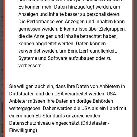
Freitag, 12.01.2024, 16:52
Es können mehr Daten hinzugefügt werden, um
RECHT
Korona an Stromtrassen legt Windkraftanlagen nicht
Anzeigen und Inhalte besser zu personalisieren.
lahm
Die Performance von Anzeigen und Inhalten kann
gemessen werden. Erkenntnisse über Zielgruppen,
Wenn Stromleitungen bei Nacht und Regen das Korona-Brummen
die die Anzeigen und Inhalte betrachtet haben,
bekommen, müssen Windkraftanlagen in der Nähe nicht still stehen. Ein
entsprechendes Lärm-Urteil hat das OVG
Münster gefällt.
können abgeleitet werden. Daten können
verwendet werden, um Benutzerfreundlichkeit,
Freitag, 27.10.2023, 16:26
Systeme und Software aufzubauen oder zu
RECHT
verbessern.
Phantom-Windturbine wird nach Bau zur großen
Verliererin
Wettrennen gehen oft schnell zu Ende. Bei zwei Windturbinen aber war zwölf
Sie willigen auch ein, dass Ihre Daten von Anbietern in
Jahre unklar, wer zuerst da war und der anderen im Wind stehen darf. Ein
Drittstaaten und den USA verarbeitet werden. USA-
kurioser Rechtsstreit ist nun vorbei.
Anbieter müssen ihre Daten an dortige Behörden
Freitag, 8.09.2023, 13:28
weitergegeben. Daher werden die USA als ein Land mit
WINDKRAFT
einem nach EU-Standards unzureichenden
Ausschreibungen zum August erneut unterzeichnet
Datenschutzniveau eingeschätzt (Drittstaaten-
Einwilligung).
Auch für die Ausschreibungen für Windkraft an Land zum 1. August wurden