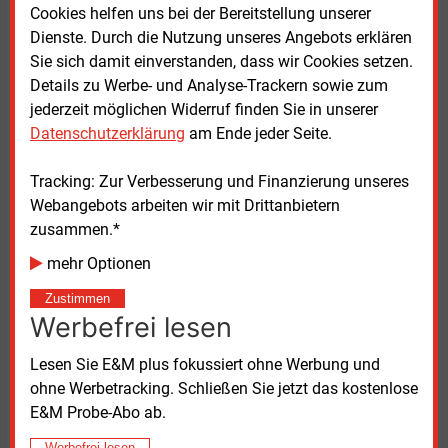
Das Stalu selbst hatte gegenüber unserer Redaktion
Cookies helfen uns bei der Bereitstellung unserer
nach dem Februar-Urteil erklärt, dass auch die
Dienste. Durch die Nutzung unseres Angebots erklären
Projektierer durch unvollständige Unterlagen in
Sie sich damit einverstanden, dass wir Cookies setzen.
komplexen Verfahren für Zeitverzögerung sorgen
Details zu Werbe- und Analyse-Trackern sowie zum
würden. Diese Auffassung drang auch diesmal
jederzeit möglichen Widerruf finden Sie in unserer
offenbar nicht durch, was sich auch an der Verteilung
Datenschutzerklärung
am Ende jeder Seite.
der Gerichtskosten ablesen lassen kann: In einem
Verfahren zahlt die Behörde 80
Prozent, in den beiden
Tracking: Zur Verbesserung und Finanzierung unseres
anderen sogar 90
Prozent der angefallenen
Webangebots arbeiten wir mit Drittanbietern
Aufwendungen.
zusammen.*
mehr Optionen
Ob die Einigung Bestand hat, wird sich binnen der
nächsten 14 Tage klären. Denn das Stalu hat sie zu
Zustimmen
Werbefrei lesen
„Widerrufseinigungen“ deklariert. Das Amt will in
dieser Frist im Austausch mit anderen Institutionen
Lesen Sie E&M plus fokussiert ohne Werbung und
und „Entscheidungsträgern“ klären, ob der
ohne Werbetracking. Schließen Sie jetzt das kostenlose
ausgehandelte Kompromiss umsetzungsfähig ist.
E&M Probe-Abo ab.
Bleibt es dabei, muss das Stalu den
Genehmigungsantrag positiv bescheiden oder
Werbefrei lesen