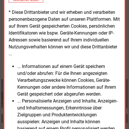
abweisen. Widerruft die Behörde die Einigung, muss
* Diese Drittanbieter und wir erheben und verarbeiten
das OVG über die Untätigkeitsklagen entscheiden
personenbezogene Daten auf unseren Plattformen. Mit
und zwingt damit das Stalu gegebenenfalls zu einer
auf Ihrem Gerät gespeicherten Cookies, persönlichen
Genehmigung.
Identifikatoren wie bspw. Geräte-Kennungen oder IP-
Adressen sowie basierend auf Ihrem individuellen
Mittwoch, 6.09.2023, 16:55 Uhr
Nutzungsverhalten können wir und diese Drittanbieter
Volker Stephan
...
© 2026 Energie & Management GmbH
... Informationen auf einem Gerät speichern
und/oder abrufen: Für die Ihnen angezeigten
Verarbeitungszwecke können Cookies, Geräte-
Volker Stephan
Kennungen oder andere Informationen auf Ihrem
+49 (0) 8152 9311 0
Gerät gespeichert oder abgerufen werden.
info@energie-und-management.de
... Personalisierte Anzeigen und Inhalte, Anzeigen-
und Inhaltsmessungen, Erkenntnisse über
Zielgruppen und Produktentwicklungen
MEHR ZUM THEMA
ausspielen: Anzeigen und Inhalte können
basierend auf einem Profil personalisiert werden.