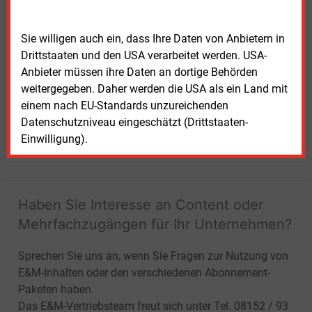
Sie willigen auch ein, dass Ihre Daten von Anbietern in
Drittstaaten und den USA verarbeitet werden. USA-
Anbieter müssen ihre Daten an dortige Behörden
weitergegeben. Daher werden die USA als ein Land mit
einem nach EU-Standards unzureichenden
Datenschutzniveau eingeschätzt (Drittstaaten-
Einwilligung).
LOGIN
Haben Sie Interesse an Content oder
Mehrfachzugängen für Ihr Unternehmen?
Sprechen Sie uns an, wenn Sie Fragen zur Nutzung von
E&M-Inhalten oder den verschiedenen Abonnement-
Paketen haben.
Das E&M-Vertriebsteam freut sich unter Tel. 08152 / 93