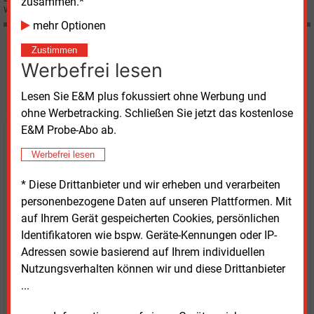
zusammen.*
Wärmebereich.
mehr Optionen
Zustimmen
Möchten Sie diese und
Werbefrei lesen
weitere Nachrichten lesen?
Lesen Sie E&M plus fokussiert ohne Werbung und
ohne Werbetracking. Schließen Sie jetzt das kostenlose
E&M Probe-Abo ab.
Kaufen Sie den Artikel
Werbefrei lesen
erhalten Sie sofort diesen redaktionellen Beitrag für
* Diese Drittanbieter und wir erheben und verarbeiten
nur €
8.93
personenbezogene Daten auf unseren Plattformen. Mit
auf Ihrem Gerät gespeicherten Cookies, persönlichen
Identifikatoren wie bspw. Geräte-Kennungen oder IP-
Adressen sowie basierend auf Ihrem individuellen
Nutzungsverhalten können wir und diese Drittanbieter
...
JETZT ARTIKEL KAUFEN