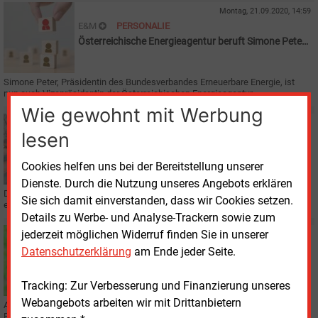
Montag, 21.09.2020, 14:59
E&M
PERSONALIE
Österreichische Energieagentur beruft Simone Peter
ins Präsidium
Simone Peter, Präsidentin des Bundesverbandes Erneuerbare Energie, ist
nun auch Vizepräsidentin der Österreichischen Energieagentur.
Wie gewohnt mit Werbung
Freitag, 18.09.2020, 16:31
lesen
E&M
VERBÄNDE
Viele Änderungswünsche an der EEG-Novelle
Cookies helfen uns bei der Bereitstellung unserer
Dienste. Durch die Nutzung unseres Angebots erklären
Die Verbände hatten drei Tage Zeit, ihre Stellungnahme zur EEG-Novelle
Sie sich damit einverstanden, dass wir Cookies setzen.
einzureichen. Es gibt offenbar viele Kritikpunkte.
Details zu Werbe- und Analyse-Trackern sowie zum
jederzeit möglichen Widerruf finden Sie in unserer
Donnerstag, 17.09.2020, 15:50
E&M
KLIMASCHUTZ
Datenschutzerklärung
am Ende jeder Seite.
Ohne Bioenergie bei Verkehr und Heizung geht es
nicht
Tracking: Zur Verbesserung und Finanzierung unseres
Webangebots arbeiten wir mit Drittanbietern
Anlässlich des Klimaschutzberichts 2019 der Bundesregierung verweist die
Bioenergiebranche auf ungehobene Potenziale im Verkehrs- und