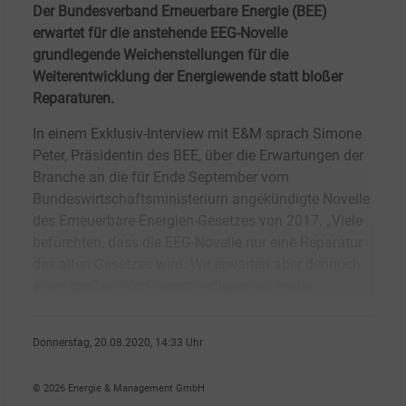
Der Bundesverband Erneuerbare Energie (BEE)
erwartet für die anstehende EEG-Novelle
grundlegende Weichenstellungen für die
Weiterentwicklung der Energiewende statt bloßer
Reparaturen.
In einem Exklusiv-Interview mit E&M sprach Simone
Peter, Präsidentin des BEE, über die Erwartungen der
Branche an die für Ende September vom
Bundeswirtschaftsministerium angekündigte Novelle
des Erneuerbare-Energien-Gesetzes von 2017. „Viele
befürchten, dass die EEG-Novelle nur eine Reparatur
des alten Gesetzes wird. Wir erwarten aber dennoch
einen großen Wurf, sonst verlieren wir weiter
Donnerstag, 20.08.2020, 14:33 Uhr
Susanne Harmsen
© 2026 Energie & Management GmbH