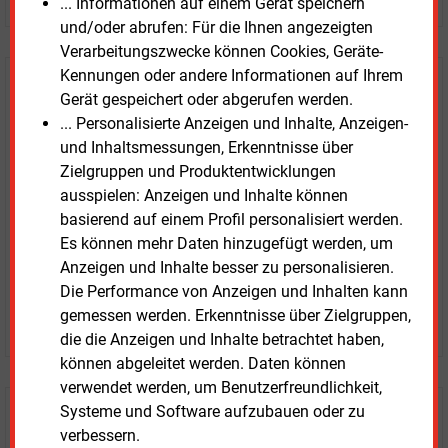
... Informationen auf einem Gerät speichern
und/oder abrufen: Für die Ihnen angezeigten
Verarbeitungszwecke können Cookies, Geräte-
Kennungen oder andere Informationen auf Ihrem
E&M
Testen Sie
kostenlos und
Gerät gespeichert oder abgerufen werden.
unverbindlich
... Personalisierte Anzeigen und Inhalte, Anzeigen-
und Inhaltsmessungen, Erkenntnisse über
Zwei Wochen kostenfreier Zugang
Zielgruppen und Produktentwicklungen
Zugang auf stündlich aktualisierte Nachrichten mit
ausspielen: Anzeigen und Inhalte können
Prognose- und Marktdaten
basierend auf einem Profil personalisiert werden.
+ einmal täglich E&M daily
Es können mehr Daten hinzugefügt werden, um
+ zwei Ausgaben der Zeitung E&M
Anzeigen und Inhalte besser zu personalisieren.
ohne automatische Verlängerung
Die Performance von Anzeigen und Inhalten kann
gemessen werden. Erkenntnisse über Zielgruppen,
JETZT KOSTENLOS TESTEN
die die Anzeigen und Inhalte betrachtet haben,
können abgeleitet werden. Daten können
verwendet werden, um Benutzerfreundlichkeit,
Systeme und Software aufzubauen oder zu
Login für Kunden
verbessern.