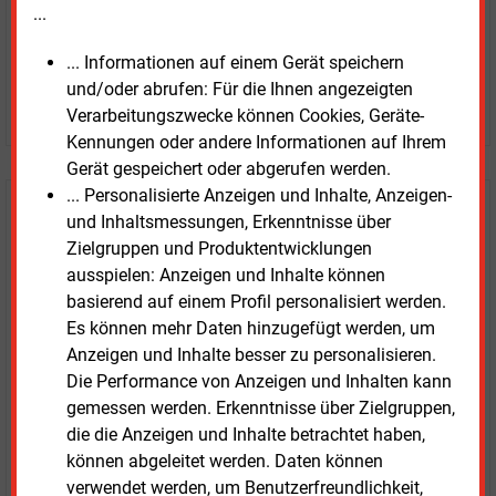
...
... Informationen auf einem Gerät speichern
und/oder abrufen: Für die Ihnen angezeigten
JETZT ARTIKEL KAUFEN
Verarbeitungszwecke können Cookies, Geräte-
Kennungen oder andere Informationen auf Ihrem
Gerät gespeichert oder abgerufen werden.
... Personalisierte Anzeigen und Inhalte, Anzeigen-
E&M
Testen Sie
kostenlos und
und Inhaltsmessungen, Erkenntnisse über
unverbindlich
Zielgruppen und Produktentwicklungen
ausspielen: Anzeigen und Inhalte können
Zwei Wochen kostenfreier Zugang
basierend auf einem Profil personalisiert werden.
Zugang auf stündlich aktualisierte Nachrichten mit
Es können mehr Daten hinzugefügt werden, um
Prognose- und Marktdaten
Anzeigen und Inhalte besser zu personalisieren.
+ einmal täglich E&M daily
Die Performance von Anzeigen und Inhalten kann
+ zwei Ausgaben der Zeitung E&M
gemessen werden. Erkenntnisse über Zielgruppen,
ohne automatische Verlängerung
die die Anzeigen und Inhalte betrachtet haben,
können abgeleitet werden. Daten können
JETZT KOSTENLOS TESTEN
verwendet werden, um Benutzerfreundlichkeit,