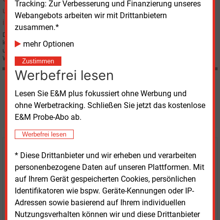
Tracking: Zur Verbesserung und Finanzierung unseres
Webangebots arbeiten wir mit Drittanbietern
zusammen.*
Der französische Atomkonzern Areva und die indische Suzlon-Gruppe
konnten beide nicht die Mehrheit an dem REpower Systems AG erwerben
mehr Optionen
und haben sich daher auf eine gemeinsame Führung des Hamburger
Windkraftanlagen-Herstellers geeinigt.
Zustimmen
Werbefrei lesen
Möchten Sie diese und
Lesen Sie E&M plus fokussiert ohne Werbung und
ohne Werbetracking. Schließen Sie jetzt das kostenlose
weitere Nachrichten lesen?
E&M Probe-Abo ab.
Werbefrei lesen
Kaufen Sie den Artikel
* Diese Drittanbieter und wir erheben und verarbeiten
personenbezogene Daten auf unseren Plattformen. Mit
erhalten Sie sofort diesen redaktionellen Beitrag für
auf Ihrem Gerät gespeicherten Cookies, persönlichen
nur €
2.98
Identifikatoren wie bspw. Geräte-Kennungen oder IP-
Adressen sowie basierend auf Ihrem individuellen
Nutzungsverhalten können wir und diese Drittanbieter