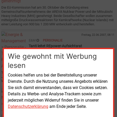
Die EU-Kommission hat am 30. Oktober die Gründung eines
Gemeinschaftsunternehmens der AREVA Nuklear Power und der Mitsubishi
Heavy Industries (MHI) genehmigt. Beide Gesellschafter wollen zusammen
mittelgroße Druckwasserreaktoren für Kernkraftwerke (Nuclear Islands) mit
einer Leistung von 900 bis 1 200 MW entwickeln und herstellen.
Freitag, 22.06.2007, 08:11
E&M
PERSONALIE
Tanti leitet REpower-Aufsichtsrat
Wie gewohnt mit Werbung
lesen
Tulsi R. Tanti, Vorstandsvorsitzender der indischen Suzlon-Gruppe, ist am 21.
Cookies helfen uns bei der Bereitstellung unserer
Juni zum neuen Aufsichtsratsvorsitzenden des Hamburger
Windkraftanlagen-Herstellers REpower Systems AG gewählt worden.
Dienste. Durch die Nutzung unseres Angebots erklären
Sie sich damit einverstanden, dass wir Cookies setzen.
Freitag, 25.05.2007, 11:10
Details zu Werbe- und Analyse-Trackern sowie zum
E&M
KOOPERATION
jederzeit möglichen Widerruf finden Sie in unserer
Übernahmeschlacht um REpower ist beendet
Datenschutzerklärung
am Ende jeder Seite.