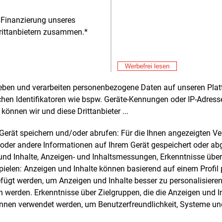
ur. „Die Energiewende hat zu hohen
 Finanzierung unseres
Alle 
rittanbietern zusammen.*
Fre
E&M
Ga
Werbefrei lesen
Sp
rheben und verarbeiten personenbezogene Daten auf unseren Plat
chen Identifikatoren wie bspw. Geräte-Kennungen oder IP-Adres
können wir und diese Drittanbieter ...
e und weitere Nachrichten l
m Gerät speichern und/oder abrufen: Für die Ihnen angezeigten 
oder andere Informationen auf Ihrem Gerät gespeichert oder ab
n und Inhalte, Anzeigen- und Inhaltsmessungen, Erkenntnisse übe
E&M
sten Sie
kostenlos
Login fü
elen: Anzeigen und Inhalte können basierend auf einem Profil p
d unverbindlich
ügt werden, um Anzeigen und Inhalte besser zu personalisiere
werden. Erkenntnisse über Zielgruppen, die die Anzeigen und I
Zwei Wochen kostenfreier Zugang
önnen verwendet werden, um Benutzerfreundlichkeit, Systeme u
Zugang auf stündlich aktualisierte