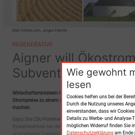
Bild: Fotolia.com, Jürgen Fälchle
REGENERATIVE
Aigner will Ökostro
Subventionen reform
Wie gewohnt 
lesen
Wirtschaftsministerin Ilse Aigner (CSU) will die Begrenzun
Cookies helfen uns bei der Berei
Strompreise zu einem Schwerpunktthema der Koalitions
Durch die Nutzung unseres Ange
machen.
einverstanden, dass wir Cookies
Details zu Werbe- und Analyse-T
(dpa) Die CSU-Politikerin fordert einen
Forderung für kalkulierbare und bezahlbare
möglichen Widerruf finden Sie i
Systemwechsel bei den Zuschüssen für die
Strompreise in die Koalitionsverhandlungen
Datenschutzerklärung
am Ende j
erneuerbaren Energien. „Sollte die CSU an den
gehen“, sagte Aigner der Deutschen Presse-