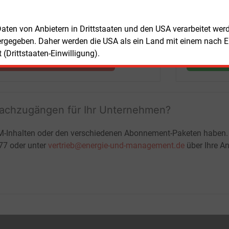
Nachrichten mit Prognose- und
Marktdaten
 Daten von Anbietern in Drittstaaten und den USA verarbeitet we
+ einmal täglich E&M daily
ergegeben. Daher werden die USA als ein Land mit einem nach 
+ zwei Ausgaben der Zeitung E&M
(Drittstaaten-Einwilligung).
ohne automatische Verlängerung
JETZT KOSTENLOS TESTEN
LOGIN
fachzugängen für Ihr Unternehmen?
M-Inhalten oder den verschiedenen Abonnement-Paketen haben.
-77 oder unter
vertrieb@energie-und-management.de
über Ihre An