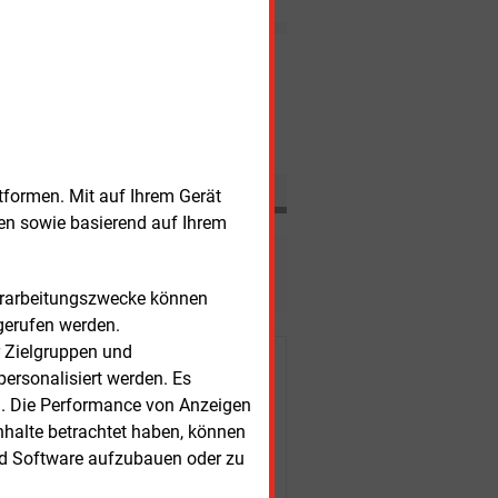
fordert von der
Bundesregierung den Ausstieg
aus dem Erneuerbare-
Nachrichten
Energien-Gesetz (EEG).
itag, 7.08.2026, 17:22 Uhr
MARKTKOMMENTAR
spreise geben trotz Hormus-
annungen nach
tformen. Mit auf Ihrem Gerät
sen sowie basierend auf Ihrem
esen?
Verarbeitungszwecke können
gerufen werden.
r Zielgruppen und
r Kunden
ersonalisiert werden. Es
n. Die Performance von Anzeigen
nhalte betrachtet haben, können
nd Software aufzubauen oder zu