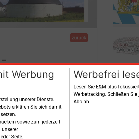
zurück
m-
ieren
mit Werbung
Werbefrei les
Lesen Sie E&M plus fokussie
Werbetracking. Schließen Sie 
g der seit Jahren steigenden
tstellung unserer Dienste.
Abo ab.
verhandlungen nach der Bundestagswahl
bots erklären Sie sich damit
 setzen.
rackern sowie zum jederzeit
n unserer
eder Seite.