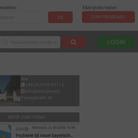
wsletter:
E&M gratis testen:
ZUM PROBEABO
OK
LOGIN
dpa
+49 (0) 8152 9311 0
info@energie-und-
management.de
MEHR ZUM THEMA
Mittwoch, 21.03.2018, 15:44
E&M
Pschierer ist neuer bayerischer
BAYERN