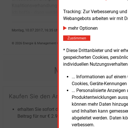
Koalitionsverhandlungen beteiligt sein - was
Agent
Tracking: Zur Verbesserung und
ich hoffe -, dann werden wir mit konkreten
Webangebots arbeiten wir mit D
mehr Optionen
Montag, 10.07.2017, 16:35 Uhr
dpa
Zustimmen
© 2026 Energie & Management GmbH
* Diese Drittanbieter und wir e
gespeicherten Cookies, persönli
individuellen Nutzungsverhalten 
Möchten Sie dies
... Informationen auf eine
Cookies, Geräte-Kennungen 
... Personalisierte Anzeige
Kaufen Sie den Artikel
Te
Produktentwicklungen ausspi
un
können mehr Daten hinzugef
erhalten Sie sofort diesen redaktionellen
und Inhalten kann gemessen 
Beitrag für nur €
2.98
abgeleitet werden. Daten k
verbessern.