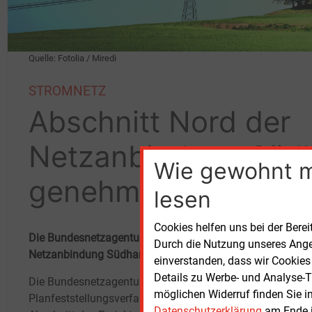
Quelle: Fotolia / Miredi
STROMNETZ
Abschnitt Nord der
Netzanbindung Süd
Wie gewohnt 
genehmigt
lesen
Cookies helfen uns bei der Berei
Die Bundesnetzagentur hat das Planfeststellungsverfahren
Durch die Nutzung unseres Ange
Netzanbindung Südharz beendet. Er kann jetzt von 50 Hert
einverstanden, dass wir Cookies
Details zu Werbe- und Analyse-T
Die Bundesnetzagentur hat am 17. Juli das
Übert
möglichen Widerruf finden Sie i
Planfeststellungsverfahren für den letzten
Sachs
Datenschutzerklärung
am Ende j