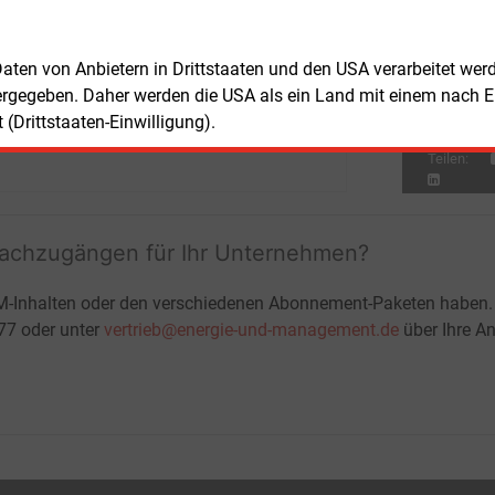
lanfeststellungsbeschluss Südharz
steht
Mit
August im Internet bereit.
E&M
Fa
 Daten von Anbietern in Drittstaaten und den USA verarbeitet we
pr
ergegeben. Daher werden die USA als ein Land mit einem nach 
(Drittstaaten-Einwilligung).
Teilen:
fachzugängen für Ihr Unternehmen?
M-Inhalten oder den verschiedenen Abonnement-Paketen haben.
-77 oder unter
vertrieb@energie-und-management.de
über Ihre An