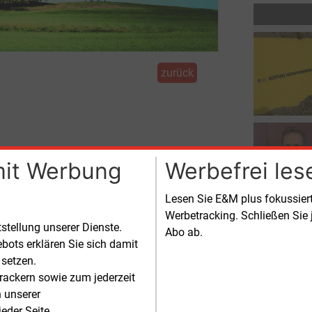
zurück
harz
mit Werbung
Werbefrei les
Lesen Sie E&M plus fokussie
Werbetracking. Schließen Sie 
tstellung unserer Dienste.
Abo ab.
 für den letzten Abschnitt des Projektes
bots erklären Sie sich damit
z errichtet werden.
 setzen.
rackern sowie zum jederzeit
ragungsfähigkeit im gesamten Raum
n unserer
en-Anhalt und Thüringen deutlich
eder Seite.