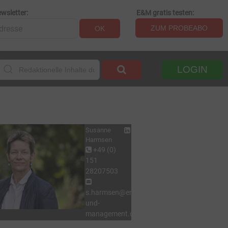
wsletter:
E&M gratis testen:
ZUM PROBEABO
OK
LOGIN
Susanne
Harmsen
+49 (0)
151
28207503
s.harmsen@energie-
und-
management.de