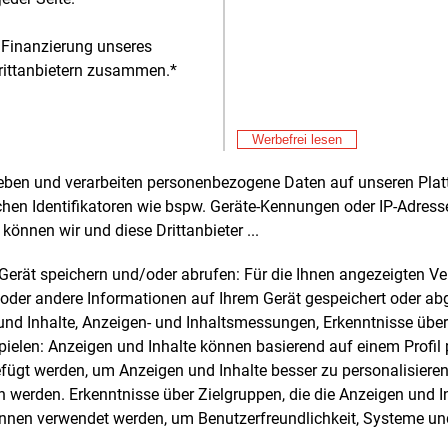
en. Die Leitungstrasse ist nun
esamt vom Raum Schraplau/Obhausen
 Finanzierung unseres
ich von Halle (Saale) über Wolkrams­
rittanbietern zusammen.*
n in Thüringen bis zum Erfurter Ortsteil
lbach festgelegt. Sie ist rund 145 km
Die Leitung wird in weiten Teilen in der
Werbefrei lesen
e der bestehenden 220-kV-Leitung
Alle 
ufen. Anschließend ist der Rückbau der
rheben und verarbeiten personenbezogene Daten auf unseren Plat
Mit
E&M
 Leitung geplant.
chen Identifikatoren wie bspw. Geräte-Kennungen oder IP-Adres
En
können wir und diese Drittanbieter ...
Mit
E&M
Ve
m Gerät speichern und/oder abrufen: Für die Ihnen angezeigten 
ei
oder andere Informationen auf Ihrem Gerät gespeichert oder ab
Mit
E&M
n und Inhalte, Anzeigen- und Inhaltsmessungen, Erkenntnisse übe
Ro
elen: Anzeigen und Inhalte können basierend auf einem Profil p
Mit
E&M
ssenverlauf der Südharzleitung.
ügt werden, um Anzeigen und Inhalte besser zu personalisiere
Mi
lansicht bitte auf die Grafik klicken.
werden. Erkenntnisse über Zielgruppen, die die Anzeigen und I
Au
: Bundesnetzagentur
Mit
önnen verwendet werden, um Benutzerfreundlichkeit, Systeme u
E&M
Kl