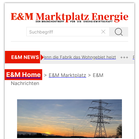
E&M NEWS
ereitet
Wenn die Fabrik das Wohngebiet heizt
Private 
E&M Home
>
E&M Marktplatz
> E&M
Nachrichten