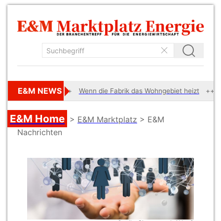
E&M NEWS
vorbereitet
Wenn die Fabrik das Wohngebiet heizt
Pri
E&M Home
>
E&M Marktplatz
> E&M
Nachrichten