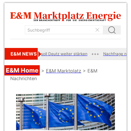
E&M NEWS
ardenübernahme soll Deutz weiter stärken
Nachfrage nach Netz
E&M Home
>
E&M Marktplatz
> E&M
Nachrichten