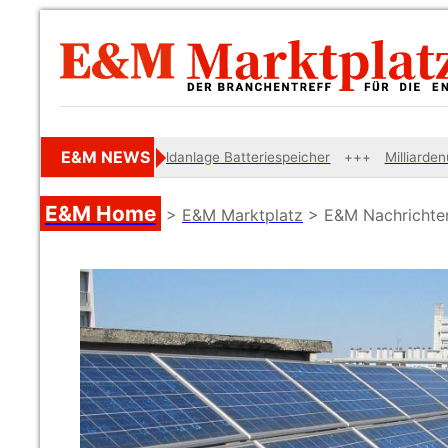
E&M NEWS
zt
Private Geldanlage Batteriespeicher
Milliardenüber
E&M Home
>
E&M Marktplatz
> E&M Nachrichte