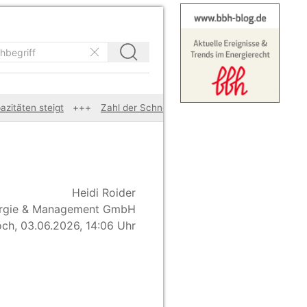
ten steigt
Zahl der Schnellladepunkte steigt weiter
Pw
Heidi Roider
rgie & Management GmbH
ch, 03.06.2026, 14:06 Uhr