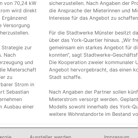
n von 70,24
kW
sicherzustellen. Nach Angaben der Pr
trom wird direkt
die Ansprache der Mieterinnen und Mi
. Ergänzend
Interesse für das Angebot zu schaffe
ie Versorgung
herzustellen.
Für die Stadtwerke Münster besitzt d
über das York-Quartier hinaus. „Wir fr
 Strategie zur
gemeinsam ein starkes Angebot für d
s. Nach
konnten“, sagt Stadtwerke-Geschäftsf
erzeugung und
Die Kooperation zweier kommunaler 
die Mieterschaft
Angebot hervorgebracht, das einen ko
er zu
Stadt schaffe.
barer Strom in
rt Sebastian
Nach Angaben der Partner sollen künf
ternehmen
Mieterstrom versorgt werden. Geplant
m Ausbau einer
Modells sowohl innerhalb des York-Qua
weitere Wohnstandorte im Bestand v
ergie
Aussteller werden
Impressum