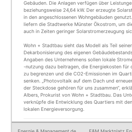
Gebäuden. Die Anlagen verfügen über Leistunge
beziehungsweise 24,64
kW. Der erzeugte Solars
in den angeschlossenen Wohngebäuden genutzt
liefern die Stadtwerke Münster Ökostrom, um d
auch in Zeiten geringer Solarstromerzeugung sic
Wohn + Stadtbau sieht das Modell als Teil seiner
Dekarbonisierung des eigenen Gebäudebestand
Angaben des Unternehmens sollen lokale Strom
-nutzung dazu beitragen, die Energiekosten für 
zu begrenzen und die CO2-Emissionen im Quarti
senken. „Photovoltaik auf dem Dach und erneuer
der Steckdose gehören für uns zusammen“, erklä
Albers, Prokurist von Wohn + Stadtbau. Das Un
verknüpfe die Entwicklung des Quartiers mit de
lokalen Energieversorgung.
Energie & Management.de
E&M Marktplatz En