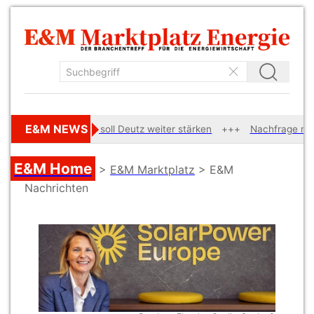
E&M NEWS
liardenübernahme soll Deutz weiter stärken
Nachfrage nach Ne
E&M Home
>
E&M Marktplatz
> E&M
Nachrichten