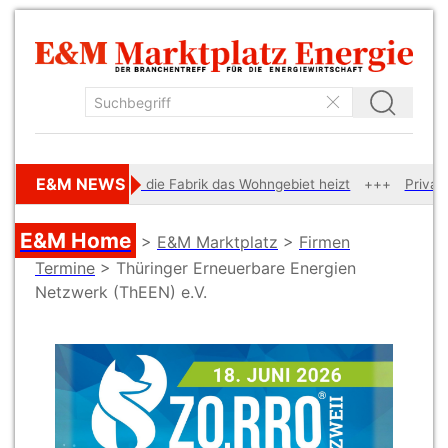
E&M NEWS
Wenn die Fabrik das Wohngebiet heizt
Private Geldanl
E&M Home
>
E&M Marktplatz
>
Firmen
Termine
> Thüringer Erneuerbare Energien
Netzwerk (ThEEN) e.V.