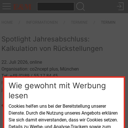
HOME
INFORMATIONEN
TERMINE
TERMIN
Spotlight Jahresabschluss:
Kalkulation von Rückstellungen
22. Juli 2026, online
Organisation: co2ncept plus, München
Tel. +49 (0)89 / 55 17 84 45
https://www.co2ncept-plus.de/event-details/rueckstellungen-
Wie gewohnt mit Werbung
jahresabschluss
lesen
zurück
Cookies helfen uns bei der Bereitstellung unserer
Dienste. Durch die Nutzung unseres Angebots erklären
Sie sich damit einverstanden, dass wir Cookies setzen.
Details zu Werbe- und Analyse-Trackern sowie zum